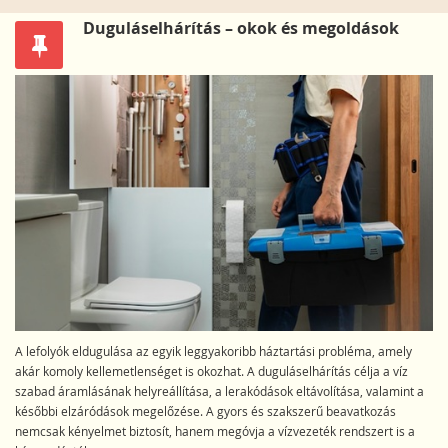
Duguláselhárítás – okok és megoldások
A lefolyók eldugulása az egyik leggyakoribb háztartási probléma, amely
akár komoly kellemetlenséget is okozhat. A duguláselhárítás célja a víz
szabad áramlásának helyreállítása, a lerakódások eltávolítása, valamint a
későbbi elzáródások megelőzése. A gyors és szakszerű beavatkozás
nemcsak kényelmet biztosít, hanem megóvja a vízvezeték rendszert is a