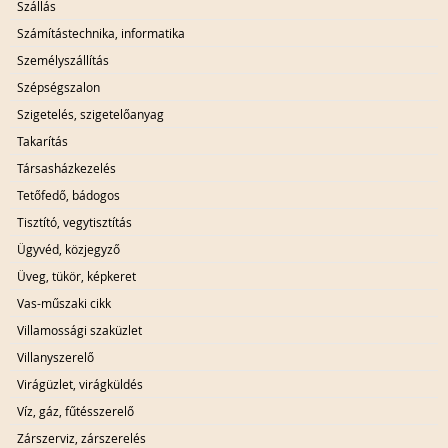
Szállás
Számítástechnika, informatika
Személyszállítás
Szépségszalon
Szigetelés, szigetelőanyag
Takarítás
Társasházkezelés
Tetőfedő, bádogos
Tisztító, vegytisztítás
Ügyvéd, közjegyző
Üveg, tükör, képkeret
Vas-műszaki cikk
Villamossági szaküzlet
Villanyszerelő
Virágüzlet, virágküldés
Víz, gáz, fűtésszerelő
Zárszerviz, zárszerelés