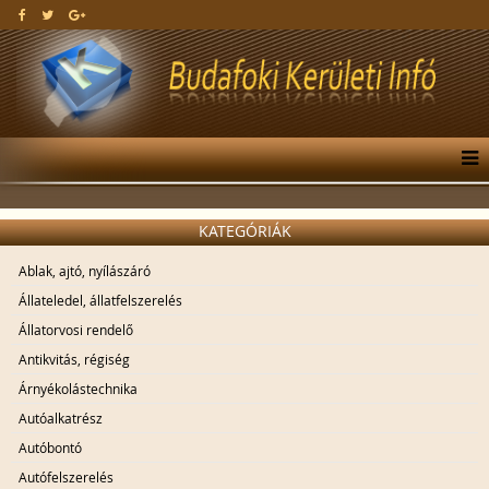
KATEGÓRIÁK
Ablak, ajtó, nyílászáró
Állateledel, állatfelszerelés
Állatorvosi rendelő
Antikvitás, régiség
Árnyékolástechnika
Autóalkatrész
Autóbontó
Autófelszerelés