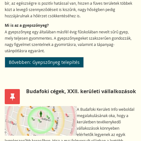
bír, az egészségre is pozitív hatással van, hiszen a füves területek többek
közt a levegő szennyeződéseit is kiszűrik, nagy hőségben pedig
hozzájárulnak a hőérzet csökkentéséhez is.
Mi is az a gyepszőnyeg?
A gyepszőnyeg egy általában másfél évig fűiskolában nevelt sűrű gyep,
mely teljesen gyommentes. A gyepszőnyegeket szakszerűen gondozzák,
nagy figyelmet szentelnek a gyomirtásra, valamint a tápanyag-
utánpótlásra egyaránt.
Bővebben: Gyepszőnyeg telepítés
Budafoki cégek, XXII. kerületi vállalkozások
A Budafoki Kerületi Info weboldal
megalakulásának oka, hogy a
kerületben tevékenykedő
vállakozások könnyeben
elérhetők legyenek az egyik
legnépszerűbb keresőben. Hisz a mai felgyorsult világban a legtöbb