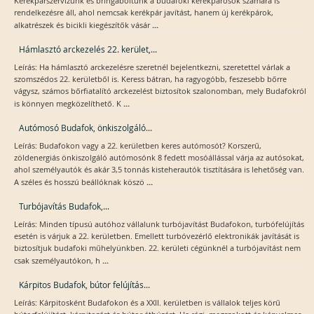
Kerékpárszervizünk és bringaboltunk a budafoki kerékpárosok számára is
rendelkezésre áll, ahol nemcsak kerékpár javítást, hanem új kerékpárok,
...
alkatrészek és bicikli kiegészítők vásár
Hámlasztó arckezelés 22. kerület,...
Leírás: Ha hámlasztó arckezelésre szeretnél bejelentkezni, szeretettel várlak a
szomszédos 22. kerületből is. Keress bátran, ha ragyogóbb, feszesebb bőrre
vágysz, számos bőrfiatalító arckezelést biztosítok szalonomban, mely Budafokról
...
is könnyen megközelíthető. K
Autómosó Budafok, önkiszolgáló...
Leírás: Budafokon vagy a 22. kerületben keres autómosót? Korszerű,
zöldenergiás önkiszolgáló autómosónk 8 fedett mosóállással várja az autósokat,
ahol személyautók és akár 3,5 tonnás kisteherautók tisztítására is lehetőség van.
...
A széles és hosszú beállóknak köszö
Turbójavítás Budafok,...
Leírás: Minden típusú autóhoz vállalunk turbójavítást Budafokon, turbófelújítás
esetén is várjuk a 22. kerületben. Emellett turbóvezérlő elektronikák javítását is
biztosítjuk budafoki műhelyünkben. 22. kerületi cégünknél a turbójavítást nem
...
csak személyautókon, h
Kárpitos Budafok, bútor felújítás...
Leírás: Kárpitosként Budafokon és a XXII. kerületben is vállalok teljes körű