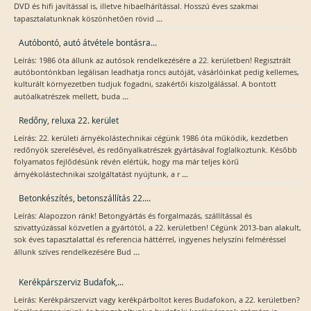
DVD és hifi javítással is, illetve hibaelhárítással. Hosszú éves szakmai
...
tapasztalatunknak köszönhetően rövid
Autóbontó, autó átvétele bontásra...
Leírás: 1986 óta állunk az autósok rendelkezésére a 22. kerületben! Regisztrált
autóbontónkban legálisan leadhatja roncs autóját, vásárlóinkat pedig kellemes,
kulturált környezetben tudjuk fogadni, szakértői kiszolgálással. A bontott
...
autóalkatrészek mellett, buda
Redőny, reluxa 22. kerület
Leírás: 22. kerületi árnyékolástechnikai cégünk 1986 óta működik, kezdetben
redőnyök szerelésével, és redőnyalkatrészek gyártásával foglalkoztunk. Később
folyamatos fejlődésünk révén elértük, hogy ma már teljes körű
...
árnyékolástechnikai szolgáltatást nyújtunk, a r
Betonkészítés, betonszállítás 22....
Leírás: Alapozzon ránk! Betongyártás és forgalmazás, szállítással és
szivattyúzással közvetlen a gyártótól, a 22. kerületben! Cégünk 2013-ban alakult,
sok éves tapasztalattal és referencia háttérrel, ingyenes helyszíni felméréssel
...
állunk szíves rendelkezésére Bud
Kerékpárszerviz Budafok,...
Leírás: Kerékpárszervizt vagy kerékpárboltot keres Budafokon, a 22. kerületben?