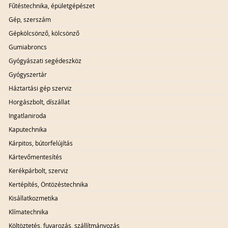
Fűtéstechnika, épületgépészet
Gép, szerszám
Gépkölcsönző, kölcsönző
Gumiabroncs
Gyógyászati segédeszköz
Gyógyszertár
Háztartási gép szerviz
Horgászbolt, díszállat
Ingatlaniroda
Kaputechnika
Kárpitos, bútorfelújítás
Kártevőmentesítés
Kerékpárbolt, szerviz
Kertépítés, Öntözéstechnika
Kisállatkozmetika
Klímatechnika
Költöztetés, fuvarozás, szállítmányozás