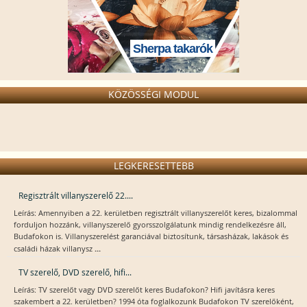
Sherpa takarók
KÖZÖSSÉGI MODUL
LEGKERESETTEBB
Regisztrált villanyszerelő 22....
Leírás: Amennyiben a 22. kerületben regisztrált villanyszerelőt keres, bizalommal
forduljon hozzánk, villanyszerelő gyorsszolgálatunk mindig rendelkezésre áll,
Budafokon is. Villanyszerelést garanciával biztosítunk, társasházak, lakások és
...
családi házak villanysz
TV szerelő, DVD szerelő, hifi...
Leírás: TV szerelőt vagy DVD szerelőt keres Budafokon? Hifi javításra keres
szakembert a 22. kerületben? 1994 óta foglalkozunk Budafokon TV szerelőként,