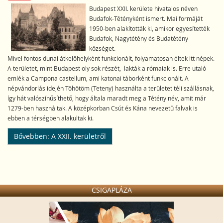
Budapest XXII. kerülete hivatalos néven
Budafok-Tétényként ismert. Mai formáját
1950-ben alakították ki, amikor egyesítették
Budafok, Nagytétény és Budatétény
községet.
Mivel fontos dunai átkelőhelyként funkcionált, folyamatosan éltek itt népek.
A területet, mint Budapest oly sok részét, lakták a rómaiak is. Erre utaló
emlék a Campona castellum, ami katonai táborként funkcionált. A
népvándorlás idején Töhötöm (Teteny) használta a területet téli szállásnak,
így hát valószínűsíthető, hogy általa maradt meg a Tétény név, amit már
1279-ben használtak. A középkorban Csút és Kána nevezetű falvak is
ebben a térségben alakultak ki.
Bővebben: A XXII. kerületről
CSIGAPLÁZA