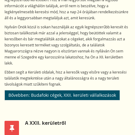
információt a világhálón találjuk, arról nem is beszélve, hogy a
legkényelmesebb keresési mód, hisz a nap 24 órájában rendelkezésünkre
áll és a leggyorsabban megtaláljuk azt, amit keresünk.
Nyilván Önök közül is sokan használják az egyik legnépszerűbb keresét és
biztosan találkoztak már azzal a jelenséggel, hogy beütöttek valamit a
keresőben és bár megtalálták azokat a cégeket, akik forgalmazzás azt a
bizonyos keresett terméket vagy szolgáltatás, de a találatok
Magyarországra nézve nagyon is elszórtan vannak és nyíláván Ön sem
menne el Szegedre egy karosszéria lakatoshoz, ha Ön a XII. kerületben
lakik.
Ebben segít a Kerületi oldalak, hisz a keresők vagy elsőre vagy a keresési
találatók megtekintése után a nagy általánosságra és a nagy területi
távolságok miatt szűkíteni fognak.
Bővebben: Budafoki cégek, XXII. kerületi vállalkozások
A XXII. kerületről