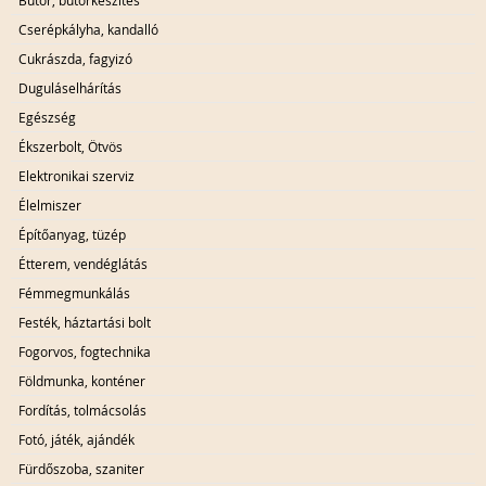
Bútor, bútorkészítés
Cserépkályha, kandalló
Cukrászda, fagyizó
Duguláselhárítás
Egészség
Ékszerbolt, Ötvös
Elektronikai szerviz
Élelmiszer
Építőanyag, tüzép
Étterem, vendéglátás
Fémmegmunkálás
Festék, háztartási bolt
Fogorvos, fogtechnika
Földmunka, konténer
Fordítás, tolmácsolás
Fotó, játék, ajándék
Fürdőszoba, szaniter