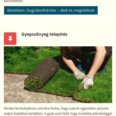
károsodástól.
Bővebben: Duguláselhárítás – okok és megoldások
Gyepszőnyeg telepítés
Minden kerttulajdonos számára fontos, hogy szép és egyenletes pázsitot
tudjon kialakítani kertjében. A gyep azon felül, hogy esztétikai jelentőséggel