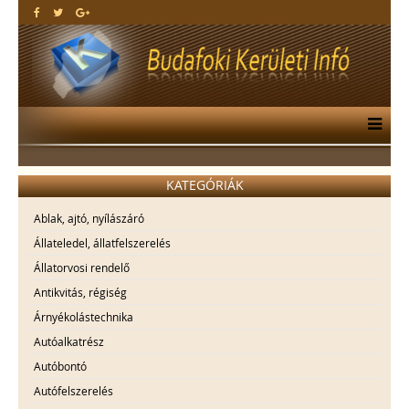
KATEGÓRIÁK
Ablak, ajtó, nyílászáró
Állateledel, állatfelszerelés
Állatorvosi rendelő
Antikvitás, régiség
Árnyékolástechnika
Autóalkatrész
Autóbontó
Autófelszerelés