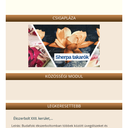
CSIGAPLÁZA
Sherpa takarók
KÖZÖSSÉGI MODUL
LEGKERESETTEBB
Ékszerbolt XXII. kerület,...
Leírás: Budafoki ékszerboltomban többek között üvegdíszeket és