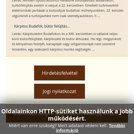
Leírás: Minden típusú autóhoz vállalunk turbójavítást Budafokon,
turbófelújítás esetén is várjuk a 22. kerületben. Emellett turbóvezérlő
elektronikák javítását is biztosítjuk budafoki műhelyünkben. 22. kerületi
...
cégünknél a turbójavítást nem csak személyautókon, h
Kárpitos Budafok, bútor felújítás...
Leírás: Kárpitosként Budafokon és a XXII. kerületben is vállalok teljes
körű bútorfelújítást, kárpitozást és bútor áthúzást. Ha régi, megszokott
és kényelmes foteljét, kanapéját vagy ülőgarnitúráját nem szeretné
...
lecserélni, egy szakszerű kárpitos munka segítségév
Hirdetésfelvétel
Jogi nyilatkozat
Oldalainkon HTTP-sütiket használunk a jobb
© 2018 Awacs Design és Reklámiroda Kft. Minden jog fenntartva.
működésért.
Miért van erre szükség? Mert adataid védeni kell.
További
információ