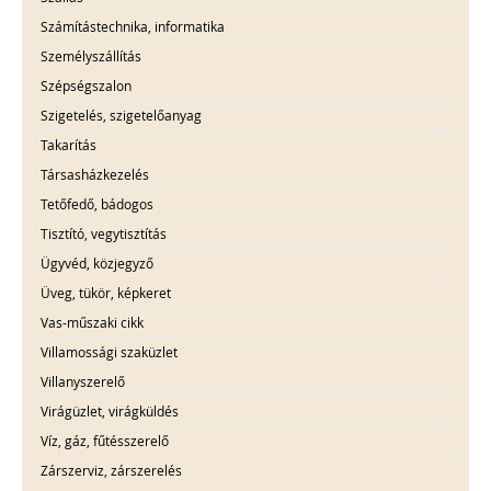
Számítástechnika, informatika
Személyszállítás
Szépségszalon
Szigetelés, szigetelőanyag
Takarítás
Társasházkezelés
Tetőfedő, bádogos
Tisztító, vegytisztítás
Ügyvéd, közjegyző
Üveg, tükör, képkeret
Vas-műszaki cikk
Villamossági szaküzlet
Villanyszerelő
Virágüzlet, virágküldés
Víz, gáz, fűtésszerelő
Zárszerviz, zárszerelés