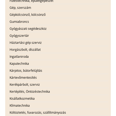
Fűtéstechnika, épületgépészet
Gép, szerszám
Gépkölcsönző, kölcsönző
Gumiabroncs
Gyógyászati segédeszköz
Gyógyszertár
Háztartási gép szerviz
Horgászbolt, díszállat
Ingatlaniroda
Kaputechnika
Kárpitos, bútorfelújítás
Kártevőmentesítés
Kerékpárbolt, szerviz
Kertépítés, Öntözéstechnika
Kisállatkozmetika
Klímatechnika
Költöztetés, fuvarozás, szállítmányozás