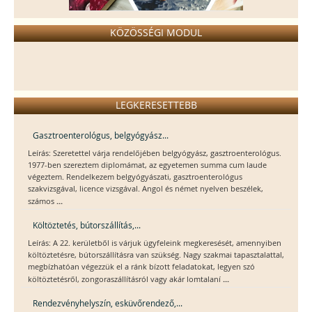
KÖZÖSSÉGI MODUL
LEGKERESETTEBB
Gasztroenterológus, belgyógyász...
Leírás: Szeretettel várja rendelőjében belgyógyász, gasztroenterológus.
1977-ben szereztem diplomámat, az egyetemen summa cum laude
végeztem. Rendelkezem belgyógyászati, gasztroenterológus
szakvizsgával, licence vizsgával. Angol és német nyelven beszélek,
...
számos
Költöztetés, bútorszállítás,...
Leírás: A 22. kerületből is várjuk ügyfeleink megkeresését, amennyiben
költöztetésre, bútorszállításra van szükség. Nagy szakmai tapasztalattal,
megbízhatóan végezzük el a ránk bízott feladatokat, legyen szó
...
költöztetésről, zongoraszállításról vagy akár lomtalaní
Rendezvényhelyszín, esküvőrendező,...