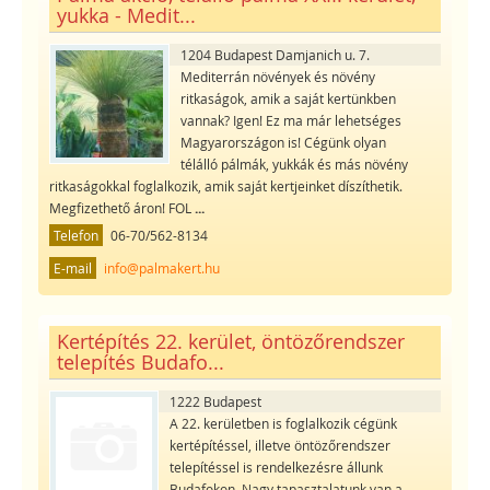
yukka - Medit...
1204 Budapest Damjanich u. 7.
Mediterrán növények és növény
ritkaságok, amik a saját kertünkben
vannak? Igen! Ez ma már lehetséges
Magyarországon is! Cégünk olyan
télálló pálmák, yukkák és más növény
ritkaságokkal foglalkozik, amik saját kertjeinket díszíthetik.
Megfizethető áron! FOL
...
Telefon
06-70/562-8134
E-mail
info@palmakert.hu
Kertépítés 22. kerület, öntözőrendszer
telepítés Budafo...
1222 Budapest
A 22. kerületben is foglalkozik cégünk
kertépítéssel, illetve öntözőrendszer
telepítéssel is rendelkezésre állunk
Budafokon. Nagy tapasztalatunk van a