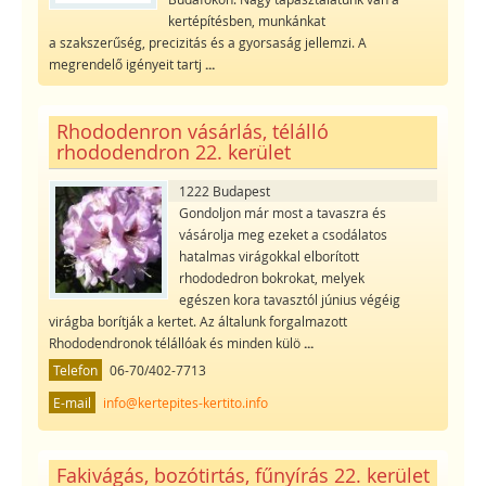
kertépítésben, munkánkat
a szakszerűség, precizitás és a gyorsaság jellemzi. A
megrendelő igényeit tartj
...
Rhododenron vásárlás, télálló
rhododendron 22. kerület
1222 Budapest
Gondoljon már most a tavaszra és
vásárolja meg ezeket a csodálatos
hatalmas virágokkal elborított
rhododedron bokrokat, melyek
egészen kora tavasztól június végéig
virágba borítják a kertet. Az általunk forgalmazott
Rhododendronok télállóak és minden külö
...
Telefon
06-70/402-7713
E-mail
info@kertepites-kertito.info
Fakivágás, bozótirtás, fűnyírás 22. kerület