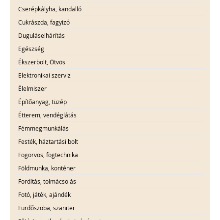
Cserépkályha, kandalló
Cukrászda, fagyizó
Duguláselhárítás
Egészség
Ékszerbolt, Ötvös
Elektronikai szerviz
Élelmiszer
Építőanyag, tüzép
Étterem, vendéglátás
Fémmegmunkálás
Festék, háztartási bolt
Fogorvos, fogtechnika
Földmunka, konténer
Fordítás, tolmácsolás
Fotó, játék, ajándék
Fürdőszoba, szaniter