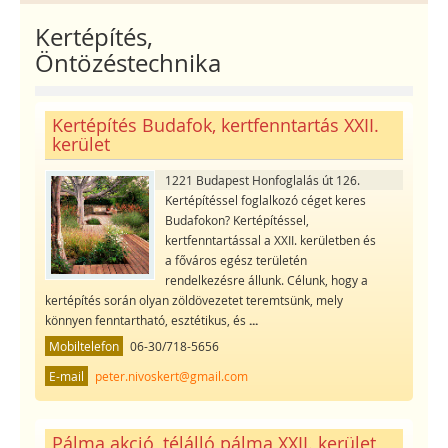
Kertépítés,
Öntözéstechnika
Kertépítés Budafok, kertfenntartás XXII.
kerület
1221 Budapest Honfoglalás út 126.
Kertépítéssel foglalkozó céget keres
Budafokon? Kertépítéssel,
kertfenntartással a XXII. kerületben és
a főváros egész területén
rendelkezésre állunk. Célunk, hogy a
kertépítés során olyan zöldövezetet teremtsünk, mely
könnyen fenntartható, esztétikus, és
...
Mobiltelefon
06-30/718-5656
E-mail
peter.nivoskert@gmail.com
Pálma akció, télálló pálma XXII. kerület,