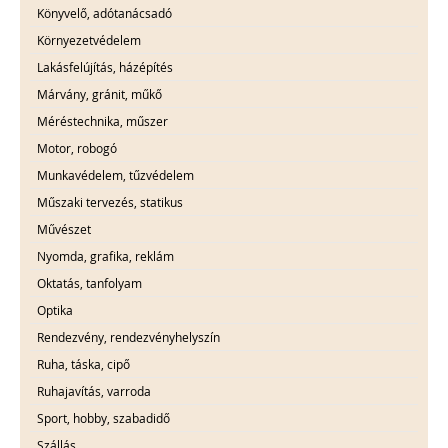
Könyvelő, adótanácsadó
Környezetvédelem
Lakásfelújítás, házépítés
Márvány, gránit, műkő
Méréstechnika, műszer
Motor, robogó
Munkavédelem, tűzvédelem
Műszaki tervezés, statikus
Művészet
Nyomda, grafika, reklám
Oktatás, tanfolyam
Optika
Rendezvény, rendezvényhelyszín
Ruha, táska, cipő
Ruhajavítás, varroda
Sport, hobby, szabadidő
Szállás