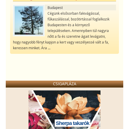
Budapest
Cégünk elsősorban fakivágással,
fűkaszálással, bozótirtással foglalkozik
Budapesten és a környező
településeken. Amennyiben túl nagyra
nőtt a fa és szeretne ágait levágatni,
hogy nagyobb fényt kapjon a kert vagy veszélyessé vált a fa,
keressen minket. Ára
...
CSIGAPLÁZA
Sherpa takarók