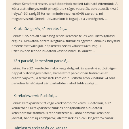
Leírás: Kertvárosi részen, a szőlődombok mellett található éttermünk. A
kúria alatt elhelyezkedő pincejáratok céges vacsorák, borvacsorák kiváló
helyszínéül szolgál! Ha nem mindennapi esküvőt szeretne, mi
...
megszervezzük Önnek! Udvarunkon is fogadjuk a vendégeket,
Kirakatüvegezés, képkeretezés,...
Leírás: 1995 óta áll a lakosság rendelkezésére teljes körű kiszolgálással
cégünk. Kirakatok, edzett üvegfalak, tükrök és egyszerű ablakok helyszíni
beszerelését vállaljuk. Képkeretek széles választékával várjuk
...
üzletünkben leendő budafoki vásárlóinkat! Ha kirakat
Zárt parkoló, kamerázott parkoló,...
Leírás: Ha a 22. kerületben lakik vagy dolgozik és szeretné autóját éjjel-
nappal biztonságos helyen, kamerázott parkolóban tudni? Fél az
autótolvajoktól, a természeti károktól? Elérhető áron kínálunk 24 órás
...
parkolási lehetőséget zárt parkolóban, ahol több szolgá
Kerékpárszerviz Budafok,...
Leírás: Kerékpárszervizt vagy kerékpárboltot keres Budafokon, a 22.
kerületben? Kerékpárszervizünk és bringaboltunk a budafoki
kerékpárosok számára is rendelkezésre áll, ahol nemcsak kerékpár
...
javítást, hanem új kerékpárok, alkatrészek és bicikli kiegészítők vásár
Hámlasztó arckezelés 22. kerület,...