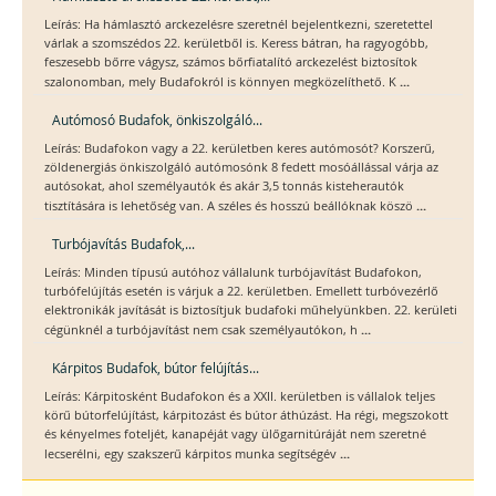
Leírás: Ha hámlasztó arckezelésre szeretnél bejelentkezni, szeretettel
várlak a szomszédos 22. kerületből is. Keress bátran, ha ragyogóbb,
feszesebb bőrre vágysz, számos bőrfiatalító arckezelést biztosítok
...
szalonomban, mely Budafokról is könnyen megközelíthető. K
Autómosó Budafok, önkiszolgáló...
Leírás: Budafokon vagy a 22. kerületben keres autómosót? Korszerű,
zöldenergiás önkiszolgáló autómosónk 8 fedett mosóállással várja az
autósokat, ahol személyautók és akár 3,5 tonnás kisteherautók
...
tisztítására is lehetőség van. A széles és hosszú beállóknak köszö
Turbójavítás Budafok,...
Leírás: Minden típusú autóhoz vállalunk turbójavítást Budafokon,
turbófelújítás esetén is várjuk a 22. kerületben. Emellett turbóvezérlő
elektronikák javítását is biztosítjuk budafoki műhelyünkben. 22. kerületi
...
cégünknél a turbójavítást nem csak személyautókon, h
Kárpitos Budafok, bútor felújítás...
Leírás: Kárpitosként Budafokon és a XXII. kerületben is vállalok teljes
körű bútorfelújítást, kárpitozást és bútor áthúzást. Ha régi, megszokott
és kényelmes foteljét, kanapéját vagy ülőgarnitúráját nem szeretné
...
lecserélni, egy szakszerű kárpitos munka segítségév