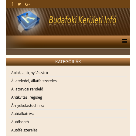
KATEGÓRIÁK
Ablak, ajtó, nyílászáró
Állateledel, állatfelszerelés
Állatorvosi rendelő
Antikvitás, régiség
Árnyékolástechnika
Autóalkatrész
Autóbontó
Autófelszerelés