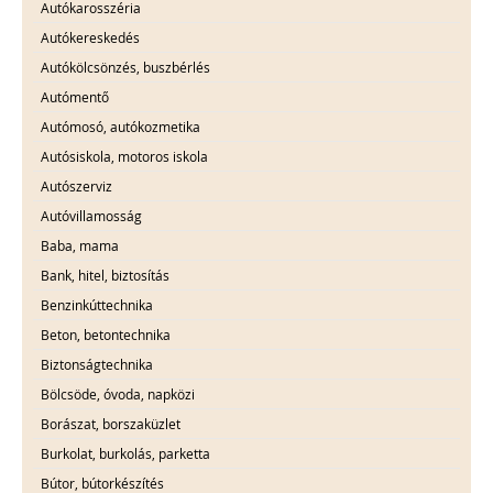
Autókarosszéria
Autókereskedés
Autókölcsönzés, buszbérlés
Autómentő
Autómosó, autókozmetika
Autósiskola, motoros iskola
Autószerviz
Autóvillamosság
Baba, mama
Bank, hitel, biztosítás
Benzinkúttechnika
Beton, betontechnika
Biztonságtechnika
Bölcsöde, óvoda, napközi
Borászat, borszaküzlet
Burkolat, burkolás, parketta
Bútor, bútorkészítés