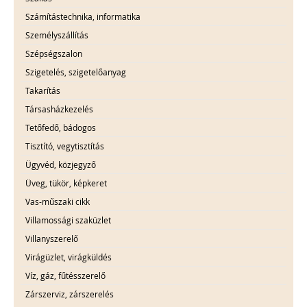
Számítástechnika, informatika
Személyszállítás
Szépségszalon
Szigetelés, szigetelőanyag
Takarítás
Társasházkezelés
Tetőfedő, bádogos
Tisztító, vegytisztítás
Ügyvéd, közjegyző
Üveg, tükör, képkeret
Vas-műszaki cikk
Villamossági szaküzlet
Villanyszerelő
Virágüzlet, virágküldés
Víz, gáz, fűtésszerelő
Zárszerviz, zárszerelés