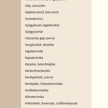
Gép, szerszám
Gépkölcsönző, kölcsönző
Gumiabroncs
Gyógyászati segédeszköz
Gyógyszertár
Háztartási gép szerviz
Horgászbolt, díszállat
Ingatlaniroda
Kaputechnika
Kárpitos, bútorfelújítás
Kártevőmentesítés
Kerékpárbolt, szerviz
Kertépítés, Öntözéstechnika
Kisállatkozmetika
Klímatechnika
Költöztetés, fuvarozás, szállítmányozás