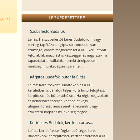
LEGKERESETTEBB
zás 22.
Szobafestő Budafok,...
Leírás: Ha szobafestőt keres Budafokon, vagy
esetleg tapétázásra, gipszkartonozásra van
szüksége, várom megkeresését a XXII. kerületből!
Ajtó, ablak mázolást is készséggel és nagy szakmai
tapasztalattal vállalok, korrekt árképzéssel,
...
minőségi munkavégzést garantá
Kárpitos Budafok, bútor felújítás...
Leírás: Kárpitosként Budafokon és a XXII.
kerületben is vállalok teljes körű bútorfelújítást,
kárpitozást és bútor áthúzást. Ha régi, megszokott
és kényelmes foteljét, kanapéját vagy
ülőgarnitúráját nem szeretné lecserélni, egy
...
szakszerű kárpitos munka segítségév
Kertépítés Budafok, kertfenntartás...
Leírás: Kertépítéssel foglalkozó céget keres
Budafokon? Kertépítéssel, kertfenntartással a XXII.