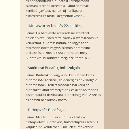
és bringaboltunk a budafoki kerékpárosok
számára is rendelkezésre áll, ahol nemcsak
kerékpár javítást, hanem új kerékpárok,
...
alkatrészek és bicikli kiegészítők vásár
Hámlasztó arckezelés 22. kerület,...
Leírás: Ha hámlasztó arckezelésre szeretnél
bejelentkezni, szeretettel várlak a szomszédos 22.
kerületből is. Keress bátran, ha ragyogóbb,
feszesebb bőrre vágysz, számos bőrfiatalító
arckezelést biztosítok szalonomban, mely
...
Budafokról is könnyen megközelíthető. K
Autómosó Budafok, önkiszolgáló...
Leírás: Budafokon vagy a 22. kerületben keres
autómosót? Korszerű, zöldenergiás önkiszolgáló
autómosónk 8 fedett mosóállással várja az
autósokat, ahol személyautók és akár 3,5 tonnás
kisteherautók tisztítására is lehetőség van. A széles
...
és hosszú beállóknak köszö
Turbójavítás Budafok,...
Leírás: Minden típusú autóhoz vállalunk
turbójavítást Budafokon, turbófelújítás esetén is
várjuk a 22. kerületben. Emellett turbóvezérlő