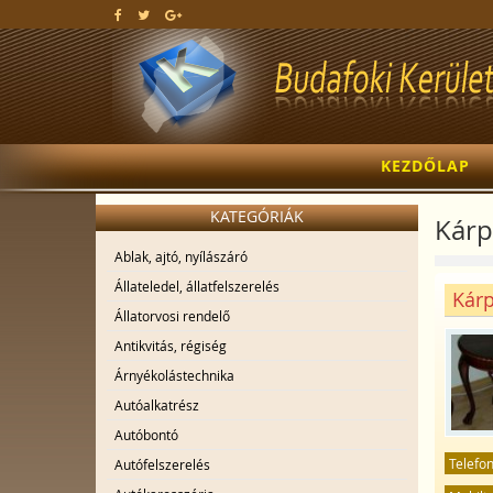
KEZDŐLAP
KATEGÓRIÁK
Kárpi
Ablak, ajtó, nyílászáró
Állateledel, állatfelszerelés
Kárp
Állatorvosi rendelő
Antikvitás, régiség
Árnyékolástechnika
Autóalkatrész
Autóbontó
Telefo
Autófelszerelés