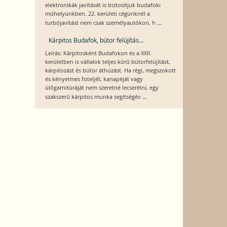
elektronikák javítását is biztosítjuk budafoki
műhelyünkben. 22. kerületi cégünknél a
...
turbójavítást nem csak személyautókon, h
Kárpitos Budafok, bútor felújítás...
Leírás: Kárpitosként Budafokon és a XXII.
kerületben is vállalok teljes körű bútorfelújítást,
kárpitozást és bútor áthúzást. Ha régi, megszokott
és kényelmes foteljét, kanapéját vagy
ülőgarnitúráját nem szeretné lecserélni, egy
...
szakszerű kárpitos munka segítségév