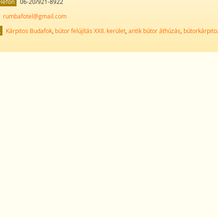
elefon
06-20/921-8922
rumbafotel@gmail.com
k
Kárpitos Budafok
,
bútor felújítás XXII. kerület
,
antik bútor áthúzás
,
bútorkárpito