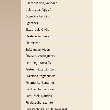
Cserépkályha, kandalló
Cukrászda, fagyizó
Duguláselhárítás
Egészség
Ékszerbolt, Ötvös
Elektronikai szerviz
Élelmiszer
Építőanyag, tüzép
Étterem, vendéglátás
Fémmegmunkálás
Festék, háztartási bolt
Fogorvos, fogtechnika
Földmunka, konténer
Fordítás, tolmácsolás
Fotó, játék, ajándék
Fürdőszoba, szaniter
Fűtéstechnika, épületgépészet