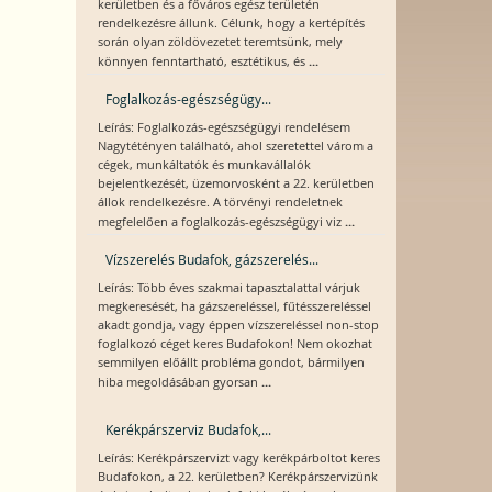
kerületben és a főváros egész területén
rendelkezésre állunk. Célunk, hogy a kertépítés
során olyan zöldövezetet teremtsünk, mely
...
könnyen fenntartható, esztétikus, és
Foglalkozás-egészségügy...
Leírás: Foglalkozás-egészségügyi rendelésem
Nagytétényen található, ahol szeretettel várom a
cégek, munkáltatók és munkavállalók
bejelentkezését, üzemorvosként a 22. kerületben
állok rendelkezésre. A törvényi rendeletnek
...
megfelelően a foglalkozás-egészségügyi viz
Vízszerelés Budafok, gázszerelés...
Leírás: Több éves szakmai tapasztalattal várjuk
megkeresését, ha gázszereléssel, fűtésszereléssel
akadt gondja, vagy éppen vízszereléssel non-stop
foglalkozó céget keres Budafokon! Nem okozhat
semmilyen előállt probléma gondot, bármilyen
...
hiba megoldásában gyorsan
Kerékpárszerviz Budafok,...
Leírás: Kerékpárszervizt vagy kerékpárboltot keres
Budafokon, a 22. kerületben? Kerékpárszervizünk