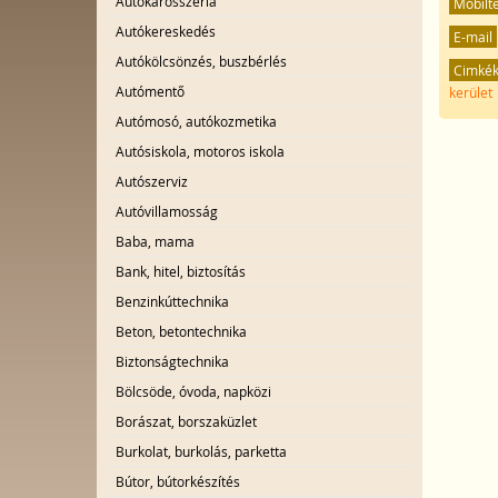
Autókarosszéria
Mobilt
Autókereskedés
E-mail
Autókölcsönzés, buszbérlés
Cimké
Autómentő
kerület
Autómosó, autókozmetika
Autósiskola, motoros iskola
Autószerviz
Autóvillamosság
Baba, mama
Bank, hitel, biztosítás
Benzinkúttechnika
Beton, betontechnika
Biztonságtechnika
Bölcsöde, óvoda, napközi
Borászat, borszaküzlet
Burkolat, burkolás, parketta
Bútor, bútorkészítés