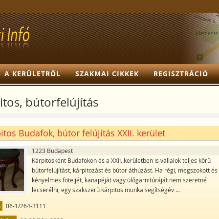
A KERÜLETRŐL
SZAKMAI CIKKEK
REGISZTRÁCIÓ
tos, bútorfelújítás
itos Budafok, bútor felújítás XXII. kerület
1223 Budapest
Kárpitosként Budafokon és a XXII. kerületben is vállalok teljes körű
bútorfelújítást, kárpitozást és bútor áthúzást. Ha régi, megszokott és
kényelmes foteljét, kanapéját vagy ülőgarnitúráját nem szeretné
lecserélni, egy szakszerű kárpitos munka segítségév
...
n
06-1/264-3111