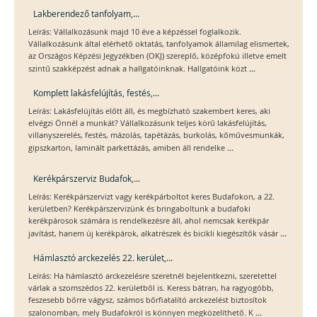
Lakberendező tanfolyam,...
Leírás: Vállalkozásunk majd 10 éve a képzéssel foglalkozik.
Vállalkozásunk által elérhető oktatás, tanfolyamok államilag elismertek,
az Országos Képzési Jegyzékben (OKJ) szereplő, középfokú illetve emelt
...
szintű szakképzést adnak a hallgatóinknak. Hallgatóink közt
Komplett lakásfelújítás, festés,...
Leírás: Lakásfelújítás előtt áll, és megbízható szakembert keres, aki
elvégzi Önnél a munkát? Vállalkozásunk teljes körű lakásfelújítás,
villanyszerelés, festés, mázolás, tapétázás, burkolás, kőművesmunkák,
...
gipszkarton, laminált parkettázás, amiben áll rendelke
Kerékpárszerviz Budafok,...
Leírás: Kerékpárszervizt vagy kerékpárboltot keres Budafokon, a 22.
kerületben? Kerékpárszervizünk és bringaboltunk a budafoki
kerékpárosok számára is rendelkezésre áll, ahol nemcsak kerékpár
...
javítást, hanem új kerékpárok, alkatrészek és bicikli kiegészítők vásár
Hámlasztó arckezelés 22. kerület,...
Leírás: Ha hámlasztó arckezelésre szeretnél bejelentkezni, szeretettel
várlak a szomszédos 22. kerületből is. Keress bátran, ha ragyogóbb,
feszesebb bőrre vágysz, számos bőrfiatalító arckezelést biztosítok
...
szalonomban, mely Budafokról is könnyen megközelíthető. K