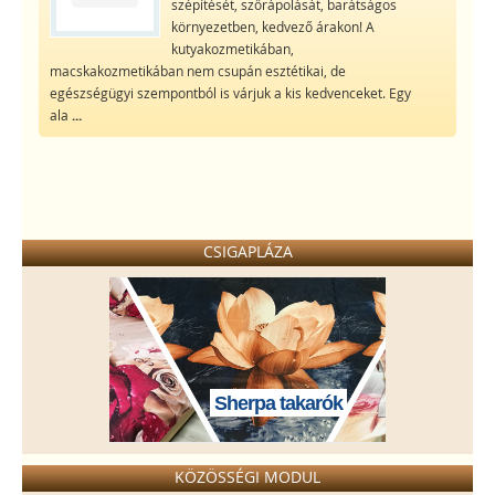
szépítését, szőrápolását, barátságos
környezetben, kedvező árakon! A
kutyakozmetikában,
macskakozmetikában nem csupán esztétikai, de
egészségügyi szempontból is várjuk a kis kedvenceket. Egy
ala
...
CSIGAPLÁZA
Sherpa takarók
KÖZÖSSÉGI MODUL