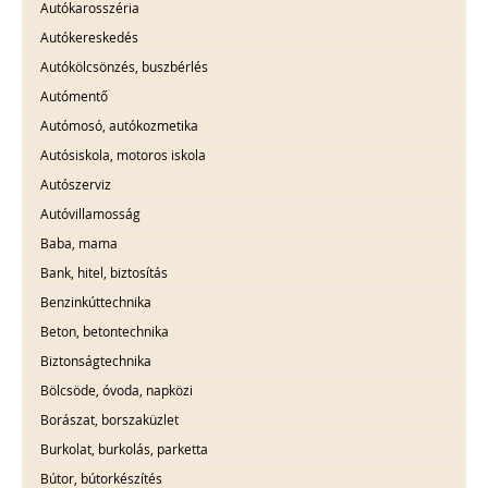
Autókarosszéria
Autókereskedés
Autókölcsönzés, buszbérlés
Autómentő
Autómosó, autókozmetika
Autósiskola, motoros iskola
Autószerviz
Autóvillamosság
Baba, mama
Bank, hitel, biztosítás
Benzinkúttechnika
Beton, betontechnika
Biztonságtechnika
Bölcsöde, óvoda, napközi
Borászat, borszaküzlet
Burkolat, burkolás, parketta
Bútor, bútorkészítés