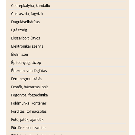
Cserépkályha, kandalló
Cukrászda, fagyizó
Duguláselhárítás
Egészség
Ékszerbolt, Ötvös
Elektronikai szerviz
Élelmiszer
Építőanyag, tüzép
Étterem, vendéglátás
Fémmegmunkálás
Festék, háztartási bolt
Fogorvos, fogtechnika
Földmunka, konténer
Fordítás, tolmácsolás
Fotó, játék, ajándék
Fürdőszoba, szaniter