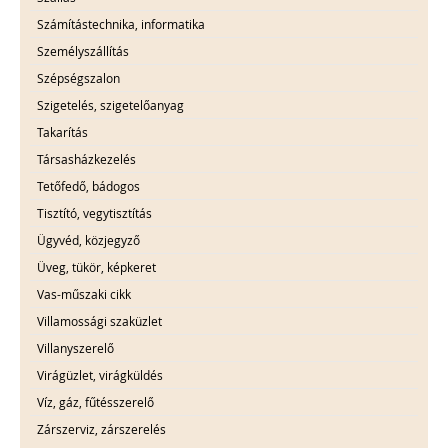
Számítástechnika, informatika
Személyszállítás
Szépségszalon
Szigetelés, szigetelőanyag
Takarítás
Társasházkezelés
Tetőfedő, bádogos
Tisztító, vegytisztítás
Ügyvéd, közjegyző
Üveg, tükör, képkeret
Vas-műszaki cikk
Villamossági szaküzlet
Villanyszerelő
Virágüzlet, virágküldés
Víz, gáz, fűtésszerelő
Zárszerviz, zárszerelés