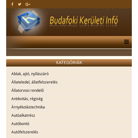
KATEGÓRIÁK
Ablak, ajtó, nyílászáró
Állateledel, állatfelszerelés
Állatorvosi rendelő
Antikvitás, régiség
Árnyékolástechnika
Autóalkatrész
Autóbontó
Autófelszerelés