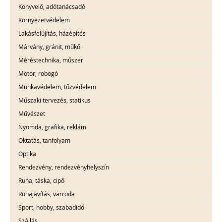
Könyvelő, adótanácsadó
Környezetvédelem
Lakásfelújítás, házépítés
Márvány, gránit, műkő
Méréstechnika, műszer
Motor, robogó
Munkavédelem, tűzvédelem
Műszaki tervezés, statikus
Művészet
Nyomda, grafika, reklám
Oktatás, tanfolyam
Optika
Rendezvény, rendezvényhelyszín
Ruha, táska, cipő
Ruhajavítás, varroda
Sport, hobby, szabadidő
Szállás