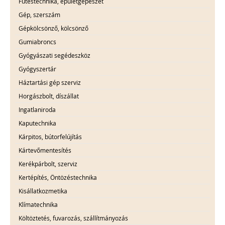
Fűtéstechnika, épületgépészet
Gép, szerszám
Gépkölcsönző, kölcsönző
Gumiabroncs
Gyógyászati segédeszköz
Gyógyszertár
Háztartási gép szerviz
Horgászbolt, díszállat
Ingatlaniroda
Kaputechnika
Kárpitos, bútorfelújítás
Kártevőmentesítés
Kerékpárbolt, szerviz
Kertépítés, Öntözéstechnika
Kisállatkozmetika
Klímatechnika
Költöztetés, fuvarozás, szállítmányozás