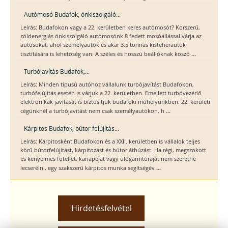
Autómosó Budafok, önkiszolgáló...
Leírás: Budafokon vagy a 22. kerületben keres autómosót? Korszerű,
zöldenergiás önkiszolgáló autómosónk 8 fedett mosóállással várja az
autósokat, ahol személyautók és akár 3,5 tonnás kisteherautók
...
tisztítására is lehetőség van. A széles és hosszú beállóknak köszö
Turbójavítás Budafok,...
Leírás: Minden típusú autóhoz vállalunk turbójavítást Budafokon,
turbófelújítás esetén is várjuk a 22. kerületben. Emellett turbóvezérlő
elektronikák javítását is biztosítjuk budafoki műhelyünkben. 22. kerületi
...
cégünknél a turbójavítást nem csak személyautókon, h
Kárpitos Budafok, bútor felújítás...
Leírás: Kárpitosként Budafokon és a XXII. kerületben is vállalok teljes
körű bútorfelújítást, kárpitozást és bútor áthúzást. Ha régi, megszokott
és kényelmes foteljét, kanapéját vagy ülőgarnitúráját nem szeretné
...
lecserélni, egy szakszerű kárpitos munka segítségév
Hirdetésfelvétel