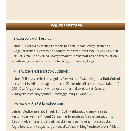
LEGKERESETTEBB
Ékszerbolt XXII. kerület,...
Leírás: Budafoki ékszerboltomban többek között üvegdíszeket és
üvegékszereket is vásárolhat, valamint ékszerkészítéssel is várjuk a XXII.
kerületi érdeklődőket. Az üvegtárgyakat, olvasztott üvegékszereket én
...
készítem, így természetesen lehetőség van arra is, hogy
Villanyszerelési anyagok Budafok,...
Leírás: Villanyszerelési anyagok széles választékával várjuk a Budafokról
érkezőket is, villamossági boltunk a 22. kerülettől nem messze található!
2001 óta forgalmazunk villamosipari termékeket, alkatrészeket,
...
villanyszerelési anyagokat, készséggel várjuk vásárl
Pálma akció, télálló pálma XXII....
Leírás: Mediterrán növények és növény ritkaságok, amik a saját
kertünkben vannak? Igen! Ez ma már lehetséges Magyarországon is!
Cégünk olyan télálló pálmák, yukkák és más növény ritkaságokkal
...
foglalkozik, amik saját kertjeinket díszíthetik. Megfizethető áron! FOL