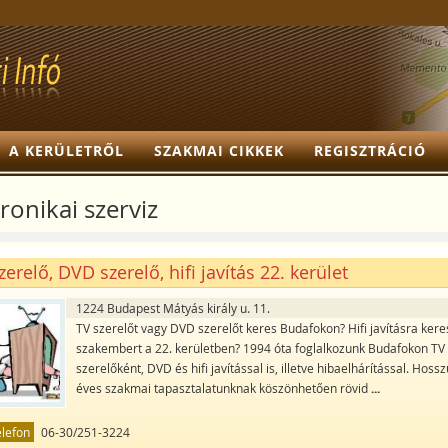
A KERÜLETRŐL
SZAKMAI CIKKEK
REGISZTRÁCIÓ
ronikai szerviz
zerelő, DVD szerelő, hifi javítás 22. kerület
1224 Budapest Mátyás király u. 11.
TV szerelőt vagy DVD szerelőt keres Budafokon? Hifi javításra kere
szakembert a 22. kerületben? 1994 óta foglalkozunk Budafokon TV
szerelőként, DVD és hifi javítással is, illetve hibaelhárítással. Hossz
éves szakmai tapasztalatunknak köszönhetően rövid
...
elefon
06-30/251-3224