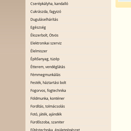
Cserépkályha, kandalló
Cukrászda, fagyizó
Duguláselhárítás
Egészség
Ékszerbolt, Ötvös
Elektronikai szerviz
Élelmiszer
Építőanyag, tüzép
Étterem, vendéglátás
Fémmegmunkálás
Festék, háztartási bolt
Fogorvos, fogtechnika
Földmunka, konténer
Fordítás, tolmácsolás
Fotó, játék, ajándék
Fürdőszoba, szaniter
Fűtéstechnika, épületgépészet