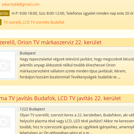
takachy68@gmail.com
artás
H-P: 9:00-18:00, Szo: 8:00-12:00, Telefonos ügyelet minden nap este 20 ór
k
TV szerelő
,
LCD TV szerelés Budafok
zerelő, Orion TV márkaszerviz 22. kerület
Budapest
Nagy tapasztalattal végzek televízió javítást, hogy megszokott készü
jelentős anyagi áldozatok nélkül tovább élvezhesse! Orion
márkaszervizként vállalom szinte minden típus javítását. Kérem,
forduljon hozzám bizalommal! Tevékenységek: budafoki te
...
ma TV javítás Budafok, LCD TV javítás 22. kerület
1222 Budapest
Olyan TV szerelőt, szervizt keres a 22. kerületben, Budafokon, aki vál
helyszíni plazma tévé vagy LCD, LED tévé javítást? Akkor ne keresse
tovább, hisz tv szervizünk igazodva az ügyfeleik igényeihez, amenny
lehetséges az Ön otthonában végzi el a m
...