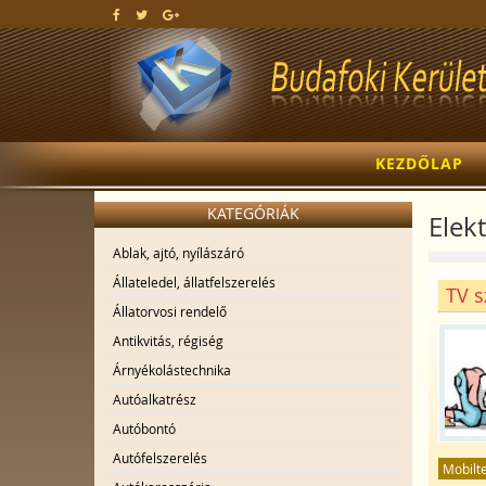
KEZDŐLAP
KATEGÓRIÁK
Elekt
Ablak, ajtó, nyílászáró
Állateledel, állatfelszerelés
TV s
Állatorvosi rendelő
Antikvitás, régiség
Árnyékolástechnika
Autóalkatrész
Autóbontó
Autófelszerelés
Mobilt