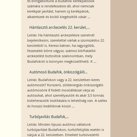
és bringaboltunk a budafoki kerékpárosok
számára is rendelkezésre áll, ahol nemcsak
kerékpár javítást, hanem új kerékpárok,
...
alkatrészek és bicikli kiegészítők vásár
Hámlasztó arckezelés 22. kerület,...
Leírás: Ha hámlasztó arckezelésre szeretnél
bejelentkezni, szeretettel várlak a szomszédos 22.
kerületből is. Keress bátran, ha ragyogóbb,
feszesebb bőrre vágysz, számos bőrfiatalító
arckezelést biztosítok szalonomban, mely
...
Budafokról is könnyen megközelíthető. K
Autómosó Budafok, önkiszolgáló...
Leírás: Budafokon vagy a 22. kerületben keres
autómosót? Korszerű, zöldenergiás önkiszolgáló
autómosónk 8 fedett mosóállással várja az
autósokat, ahol személyautók és akár 3,5 tonnás
kisteherautók tisztítására is lehetőség van. A széles
...
és hosszú beállóknak köszö
Turbójavítás Budafok,...
Leírás: Minden típusú autóhoz vállalunk
turbójavítást Budafokon, turbófelújítás esetén is
várjuk a 22. kerületben. Emellett turbóvezérlő