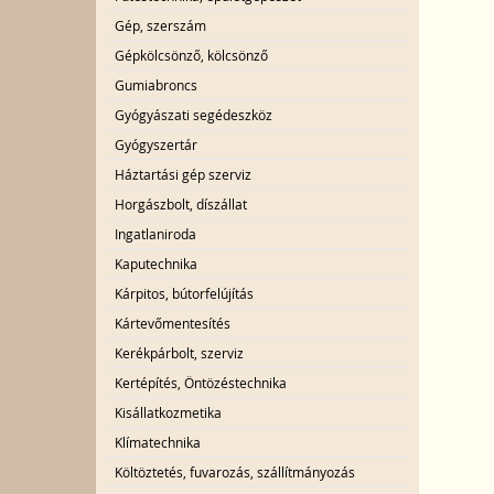
Gép, szerszám
Gépkölcsönző, kölcsönző
Gumiabroncs
Gyógyászati segédeszköz
Gyógyszertár
Háztartási gép szerviz
Horgászbolt, díszállat
Ingatlaniroda
Kaputechnika
Kárpitos, bútorfelújítás
Kártevőmentesítés
Kerékpárbolt, szerviz
Kertépítés, Öntözéstechnika
Kisállatkozmetika
Klímatechnika
Költöztetés, fuvarozás, szállítmányozás