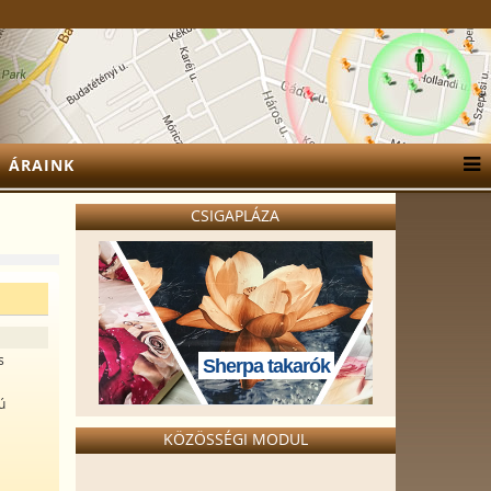
ÁRAINK
CSIGAPLÁZA
s
Sherpa takarók
ú
KÖZÖSSÉGI MODUL