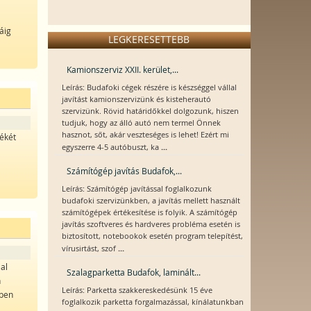
áig
LEGKERESETTEBB
Kamionszerviz XXII. kerület,...
Leírás: Budafoki cégek részére is készséggel vállal
javítást kamionszervizünk és kisteherautó
szervizünk. Rövid határidőkkel dolgozunk, hiszen
tudjuk, hogy az álló autó nem termel Önnek
hasznot, sőt, akár veszteséges is lehet! Ezért mi
lékét
...
egyszerre 4-5 autóbuszt, ka
Számítógép javítás Budafok,...
Leírás: Számítógép javítással foglalkozunk
budafoki szervizünkben, a javítás mellett használt
számítógépek értékesítése is folyik. A számítógép
javítás szoftveres és hardveres probléma esetén is
biztosított, notebookok esetén program telepítést,
...
vírusirtást, szof
lal
Szalagparketta Budafok, laminált...
n
Leírás: Parketta szakkereskedésünk 15 éve
iben
foglalkozik parketta forgalmazással, kínálatunkban