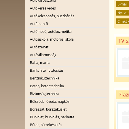
Autókarosszéria
E-mail
Autókereskedés
Nyitvat
Autókölcsönzés, buszbérlés
Cimké
Autómentő
Autómosó, autókozmetika
Autósiskola, motoros iskola
TV s
Autószerviz
Autóvillamosság
Baba, mama
Bank, hitel, biztosítás
Benzinkúttechnika
Beton, betontechnika
Plaz
Biztonságtechnika
Bölcsöde, óvoda, napközi
Borászat, borszaküzlet
Burkolat, burkolás, parketta
Bútor, bútorkészítés