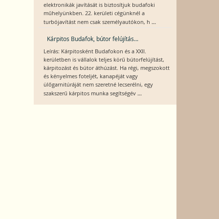
elektronikák javítását is biztosítjuk budafoki
műhelyünkben. 22. kerületi cégünknél a
...
turbójavítást nem csak személyautókon, h
Kárpitos Budafok, bútor felújítás...
Leírás: Kárpitosként Budafokon és a XXII.
kerületben is vállalok teljes körű bútorfelújítást,
kárpitozást és bútor áthúzást. Ha régi, megszokott
és kényelmes foteljét, kanapéját vagy
ülőgarnitúráját nem szeretné lecserélni, egy
...
szakszerű kárpitos munka segítségév