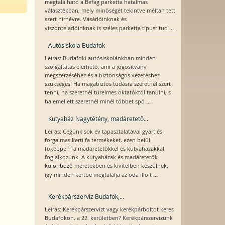
megtalálható a Befag parketta hatalmas
választékban, mely minőségét tekintve méltán tett
szert hírnévre. Vásárlóinknak és
...
viszonteladóinknak is széles parketta típust tud
Autósiskola Budafok
Leírás: Budafoki autósiskolánkban minden
szolgáltatás elérhető, ami a jogosítvány
megszerzéséhez és a biztonságos vezetéshez
szükséges! Ha magabiztos tudásra szeretnél szert
tenni, ha szeretnél türelmes oktatóktól tanulni, s
...
ha emellett szeretnél minél többet spó
Kutyaház Nagytétény, madáretető...
Leírás: Cégünk sok év tapasztalatával gyárt és
forgalmas kerti fa termékeket, ezen belül
főképpen fa madáretetőkkel és kutyaházakkal
foglalkozunk. A kutyaházak és madáretetők
különböző méretekben és kivitelben készülnek,
...
így minden kertbe megtalálja az oda illő t
Kerékpárszerviz Budafok,...
Leírás: Kerékpárszervizt vagy kerékpárboltot keres
Budafokon, a 22. kerületben? Kerékpárszervizünk