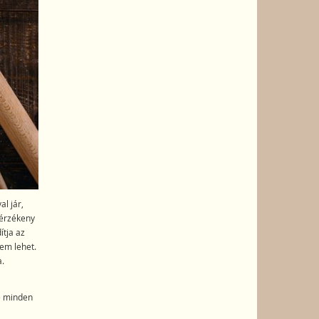
l jár,
nérzékeny
ítja az
em lehet.
.
ve minden