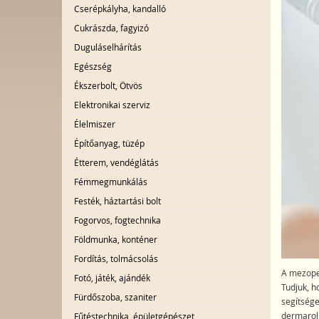
Cserépkályha, kandalló
Cukrászda, fagyizó
Duguláselhárítás
Egészség
Ékszerbolt, Ötvös
Elektronikai szerviz
Élelmiszer
Építőanyag, tüzép
Étterem, vendéglátás
Fémmegmunkálás
Festék, háztartási bolt
Fogorvos, fogtechnika
Földmunka, konténer
Fordítás, tolmácsolás
A mezopen
Fotó, játék, ajándék
Tudjuk, h
Fürdőszoba, szaniter
segítsége
dermaroll
Fűtéstechnika, épületgépészet