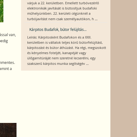
várjuk a 22. kerületben. Emellett turbóvezérlő
elektronikák javítását is biztosítjuk budafoki
műhelyünkben. 22. kerületi cégünknél a
...
turbójavítást nem csak személyautókon, h
Kárpitos Budafok, bútor felújítás...
ással van,
Leírás: Kárpitosként Budafokon és a XXII.
pedig
kerületben is vállalok teljes körű bútorfelújítást,
kárpitozást és bútor áthúzást. Ha régi, megszokott
és kényelmes foteljét, kanapéját vagy
ülőgarnitúráját nem szeretné lecserélni, egy
ommentes.
...
szakszerű kárpitos munka segítségév
amint a