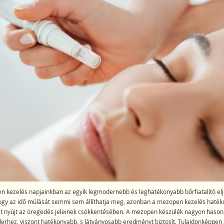
 kezelés napjainkban az egyik legmodernebb és leghatékonyabb bőrfiatalító elj
ogy az idő múlását semmi sem állíthatja meg, azonban a mezopen kezelés haték
t nyújt az öregedés jeleinek csökkentésében. A mezopen készülék nagyon hason
erhez, viszont hatékonyabb, s látványosabb eredményt biztosít. Tulajdonképpen 