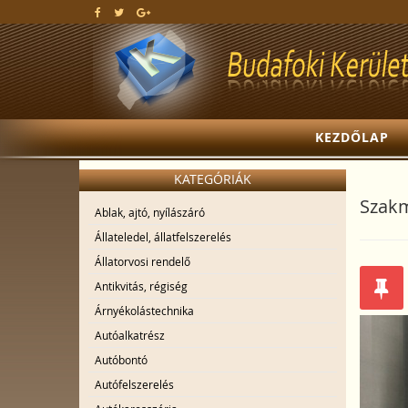
KEZDŐLAP
KATEGÓRIÁK
Szakm
Ablak, ajtó, nyílászáró
Állateledel, állatfelszerelés
Állatorvosi rendelő
Antikvitás, régiség
Árnyékolástechnika
Autóalkatrész
Autóbontó
Autófelszerelés