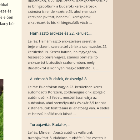
Budafokon, a 22. kerületben? Kerékpárszervizünk
okkal
és bringaboltunk a budafoki kerékpárosok
kezelés
számára is rendelkezésre áll, ahol nemcsak
kerékpár javítást, hanem új kerékpárok,
felelően
...
alkatrészek és bicikli kiegészítők vásár
ékony bőr
Hámlasztó arckezelés 22. kerület,...
Leírás: Ha hámlasztó arckezelésre szeretnél
bejelentkezni, szeretettel várlak a szomszédos 22.
kerületből is. Keress bátran, ha ragyogóbb,
feszesebb bőrre vágysz, számos bőrfiatalító
arckezelést biztosítok szalonomban, mely
...
Budafokról is könnyen megközelíthető. K
Autómosó Budafok, önkiszolgáló...
Leírás: Budafokon vagy a 22. kerületben keres
autómosót? Korszerű, zöldenergiás önkiszolgáló
autómosónk 8 fedett mosóállással várja az
autósokat, ahol személyautók és akár 3,5 tonnás
kisteherautók tisztítására is lehetőség van. A széles
...
és hosszú beállóknak köszö
Turbójavítás Budafok,...
Leírás: Minden típusú autóhoz vállalunk
turbójavítást Budafokon, turbófelújítás esetén is