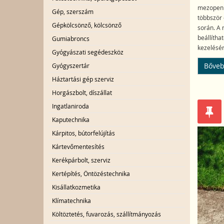
mezopen a
Gép, szerszám
többször 
Gépkölcsönző, kölcsönző
során. A 
beállítha
Gumiabroncs
kezelésér
Gyógyászati segédeszköz
Bőveb
Gyógyszertár
Háztartási gép szerviz
Horgászbolt, díszállat
Ingatlaniroda
Kaputechnika
Kárpitos, bútorfelújítás
Kártevőmentesítés
Kerékpárbolt, szerviz
Kertépítés, Öntözéstechnika
Kisállatkozmetika
Klímatechnika
Költöztetés, fuvarozás, szállítmányozás