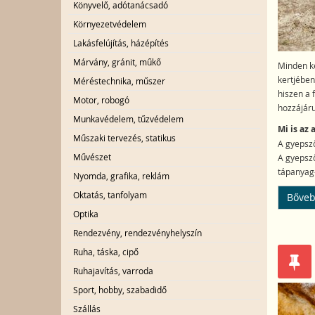
Könyvelő, adótanácsadó
Környezetvédelem
Lakásfelújítás, házépítés
Márvány, gránit, műkő
Minden ke
kertjében
Méréstechnika, műszer
hiszen a 
Motor, robogó
hozzájáru
Munkavédelem, tűzvédelem
Mi is az
Műszaki tervezés, statikus
A gyepsző
Művészet
A gyepsző
tápanyag-
Nyomda, grafika, reklám
Oktatás, tanfolyam
Bőveb
Optika
Rendezvény, rendezvényhelyszín
Ruha, táska, cipő
Ruhajavítás, varroda
Sport, hobby, szabadidő
Szállás