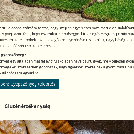
rttulajdonos számára fontos, hogy szép és egyenletes pázsitot tudjon kialakítani
. A gyep azon felül, hogy esztétikai jelentőséggel bír, az egészségre is pozitív hat
füves területek többek közt a levegő szennyeződéseit is kiszűrik, nagy hőségben 
lnak a hőérzet csökkentéséhez is.
 a gyepszőnyeg?
nyeg egy általában másfél évig fűiskolában nevelt sűrű gyep, mely teljesen gy
nyegeket szakszerűen gondozzák, nagy figyelmet szentelnek a gyomirtásra, val
utánpótlásra egyaránt.
ben: Gyepszőnyeg telepítés
Gluténérzékenység