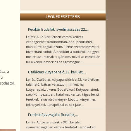
LEGKERESETTEBB
Pedikűr Budafok, svédmasszázs 22....
Leírás: A 22. kerületben várom kedves
vendégeimet szalonomban, ahol pedikűrrel,
manikűrrel foglalkozom, illetve svédmasszázst is
biztosítani tudok! A pedikűrt a budafoki hölgyek
mellett az uraknak is ajánlom, mivel az esztétikán
...
túl a kényelemnek és az egészségne
ása, a
Családias kutyapanzió 22. kerület,...
rű
Leírás: Családias kutyapanziónk a 22. kerületben
sodástól.
található, bátran válasszon minket, ha
kutyanapközit keres Budafokon! Kutyapanziónk
szép környezetben, hatalmas kerttel, tágas benti
terekkel, lakáskörülmények között, kényelmes
...
fekhelyekkel, kanapékkal és sok játé
Eredetiségvizsgálat Budafok,...
Leírás: Autószervizünk a XXII. kerület
szomszédságában várja a budafoki autósokat,