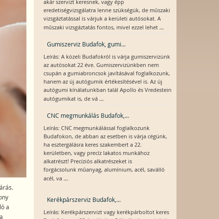
akár szervizt keresnek, vagy épp
eredetiségvizsgálatra lenne szükségük, de műszaki
vizsgáztatással is várjuk a kerületi autósokat. A
...
műszaki vizsgáztatás fontos, mivel ezzel lehet
Gumiszerviz Budafok, gumi...
Leírás: A közeli Budafokról is várja gumiszervizünk
az autósokat 22 éve. Gumiszervizünkben nem
csupán a gumiabroncsok javításával foglalkozunk,
hanem az új autógumik értékesítésével is. Az új
autógumi kínálatunkban talál Apollo és Vredestein
...
autógumikat is, de vá
CNC megmunkálás Budafok,...
Leírás: CNC megmunkálással foglalkozunk
Budafokon, de abban az esetben is várja cégünk,
ha esztergálásra keres szakembert a 22.
kerületben, vagy precíz lakatos munkához
alkatrészt! Precíziós alkatrészeket is
forgácsolunk műanyag, alumínium, acél, saválló
...
acél, va
árás.
ony
Kerékpárszerviz Budafok,...
ló a
Leírás: Kerékpárszervizt vagy kerékpárboltot keres
a