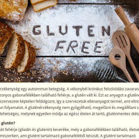
rzékenység egy autoimmun betegség. A vékonybél krónikus felszívódási zavaraiva
zonyos gabonafélékben található fehérje, a glutén vált ki. Ezt az anyagot a gluté
zervezete képtelen feldolgozni, így a szervezetük ellenanyagot termel, ami elind
 folyamatot. A gluténérzékenység nem gyógyítható, megelőzni és megállítani s
lehetséges, melynek egyetlen módja az egész életen át tartó, gluténmentes diéta
a glutén?
két fehérje (gliadin és glutenin) keveréke, mely a gabonafélékben található, illet
lmiszerben, ami glutént tartalmazó gabonaféléből készült. A glutént tartalmazó