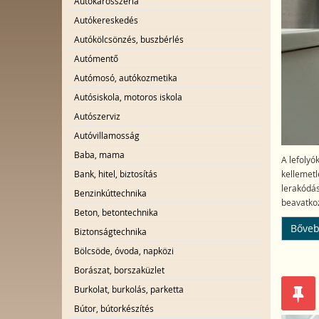
Autókarosszéria
Autókereskedés
Autókölcsönzés, buszbérlés
Autómentő
Autómosó, autókozmetika
Autósiskola, motoros iskola
Autószerviz
Autóvillamosság
Baba, mama
A lefolyó
Bank, hitel, biztosítás
kellemetl
lerakódás
Benzinkúttechnika
beavatkoz
Beton, betontechnika
Bőveb
Biztonságtechnika
Bölcsöde, óvoda, napközi
Borászat, borszaküzlet
Burkolat, burkolás, parketta
Bútor, bútorkészítés