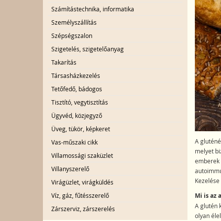
Számítástechnika, informatika
Személyszállítás
Szépségszalon
Szigetelés, szigetelőanyag
Takarítás
Társasházkezelés
Tetőfedő, bádogos
Tisztító, vegytisztítás
Ügyvéd, közjegyző
Üveg, tükör, képkeret
A gluténé
Vas-műszaki cikk
melyet bi
Villamossági szaküzlet
emberek s
Villanyszerelő
autoimmun
Kezelése 
Virágüzlet, virágküldés
Víz, gáz, fűtésszerelő
Mi is az 
A glutén 
Zárszerviz, zárszerelés
olyan éle