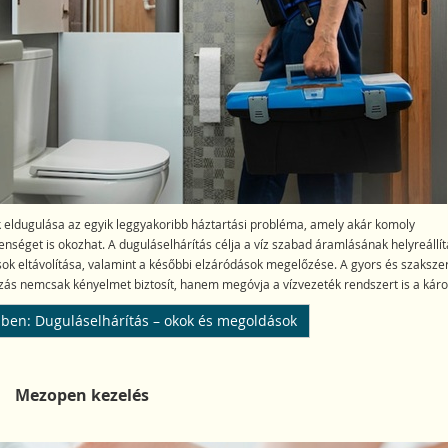
k eldugulása az egyik leggyakoribb háztartási probléma, amely akár komoly
enséget is okozhat. A duguláselhárítás célja a víz szabad áramlásának helyreállít
ok eltávolítása, valamint a későbbi elzáródások megelőzése. A gyors és szaksze
ás nemcsak kényelmet biztosít, hanem megóvja a vízvezeték rendszert is a káro
ben: Duguláselhárítás – okok és megoldások
Mezopen kezelés