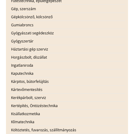
Fűtéstechnika, épületgépészet
Gép, szerszám
Gépkölcsönző, kölcsönző
Gumiabroncs
Gyógyászati segédeszköz
Gyógyszertár
Háztartási gép szerviz
Horgászbolt, díszállat
Ingatlaniroda
Kaputechnika
Kárpitos, bútorfelújítás
Kártevőmentesítés
Kerékpárbolt, szerviz
Kertépítés, Öntözéstechnika
Kisállatkozmetika
Klímatechnika
Költöztetés, fuvarozás, szállítmányozás