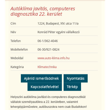
Autóklíma javítás, computeres
diagnosztika 22. kerület
Cím
1224, Budapest, XIV. utca 11/a
Név
Konrád Péter egyéni vállalkozó
Telefon
06-1/362-4046
Mobiltelefon
06-30/921-0824
Weboldal
www.auto-klima.info.hu
Kategória
Klímatechnika
Ajánld ismerősödnek
Nyomtatás
Kapcsolatfelvétel
Térkép
Helyszíni autóklíma javítást és computeres diagnosztikát
vállalok személyautókra a 22. kerületben, valamint
tehergépjárművekre, autóbuszokra nem csak Budafokon!