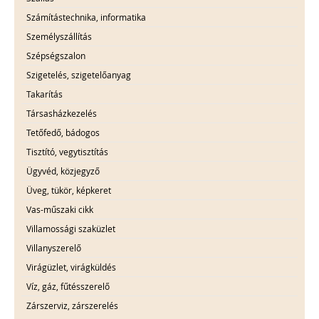
Számítástechnika, informatika
Személyszállítás
Szépségszalon
Szigetelés, szigetelőanyag
Takarítás
Társasházkezelés
Tetőfedő, bádogos
Tisztító, vegytisztítás
Ügyvéd, közjegyző
Üveg, tükör, képkeret
Vas-műszaki cikk
Villamossági szaküzlet
Villanyszerelő
Virágüzlet, virágküldés
Víz, gáz, fűtésszerelő
Zárszerviz, zárszerelés