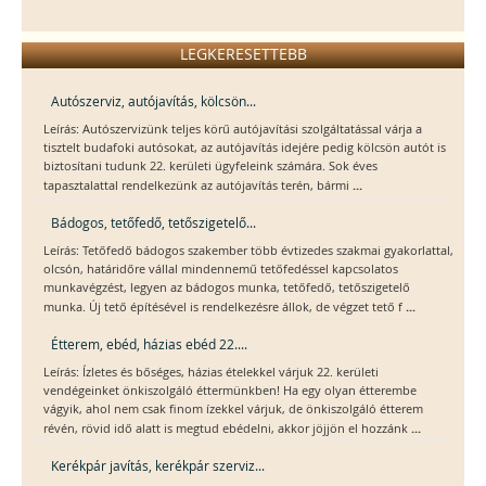
LEGKERESETTEBB
Autószerviz, autójavítás, kölcsön...
Leírás: Autószervizünk teljes körű autójavítási szolgáltatással várja a
tisztelt budafoki autósokat, az autójavítás idejére pedig kölcsön autót is
biztosítani tudunk 22. kerületi ügyfeleink számára. Sok éves
...
tapasztalattal rendelkezünk az autójavítás terén, bármi
Bádogos, tetőfedő, tetőszigetelő...
Leírás: Tetőfedő bádogos szakember több évtizedes szakmai gyakorlattal,
olcsón, határidőre vállal mindennemű tetőfedéssel kapcsolatos
munkavégzést, legyen az bádogos munka, tetőfedő, tetőszigetelő
...
munka. Új tető építésével is rendelkezésre állok, de végzet tető f
Étterem, ebéd, házias ebéd 22....
Leírás: Ízletes és bőséges, házias ételekkel várjuk 22. kerületi
vendégeinket önkiszolgáló éttermünkben! Ha egy olyan étterembe
vágyik, ahol nem csak finom ízekkel várjuk, de önkiszolgáló étterem
...
révén, rövid idő alatt is megtud ebédelni, akkor jöjjön el hozzánk
Kerékpár javítás, kerékpár szerviz...