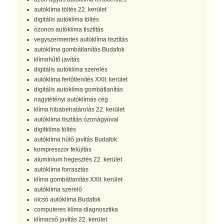
autóklíma töltés 22. kerület
digitális autóklíma töltés
ózonos autóklíma tisztítás
vegyszermentes autóklíma tisztítás
autóklíma gombátlanítás Budafok
klímahűtő javítás
digitális autóklíma szerelés
autóklíma fertőtlenítés XXII. kerület
digitális autóklíma gombátlanítás
nagytétényi autóklímás cég
klíma hibabehatárolás 22. kerület
autóklíma tisztítás ózonágyúval
digitklíma töltés
autóklíma hűtő javítás Budafok
kompresszor felújítás
alumínium hegesztés 22. kerület
autóklíma forrasztás
klíma gombátlanítás XXII. kerület
autóklíma szerelő
olcsó autóklíma Budafok
computeres klíma diagnosztika
klímacső javítás 22. kerület