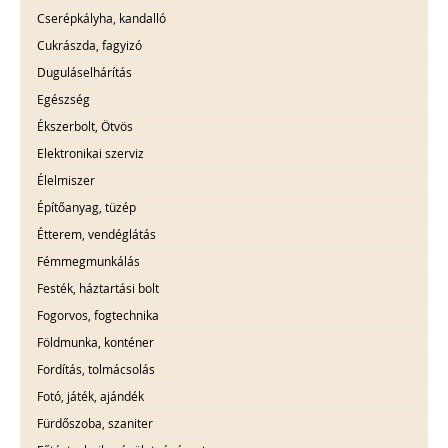
Cserépkályha, kandalló
Cukrászda, fagyizó
Duguláselhárítás
Egészség
Ékszerbolt, Ötvös
Elektronikai szerviz
Élelmiszer
Építőanyag, tüzép
Étterem, vendéglátás
Fémmegmunkálás
Festék, háztartási bolt
Fogorvos, fogtechnika
Földmunka, konténer
Fordítás, tolmácsolás
Fotó, játék, ajándék
Fürdőszoba, szaniter