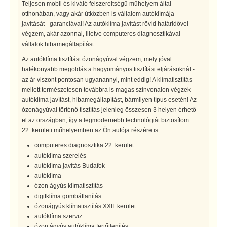
Teljesen mobil és kiváló felszereltségű műhelyem által
otthonában, vagy akár útközben is vállalom autóklímája
javítását - garanciával! Az autóklíma javítást rövid határidővel
végzem, akár azonnal, illetve computeres diagnosztikával
vállalok hibamegállapítást.
Az autóklíma tisztítást ózonágyúval végzem, mely jóval
hatékonyabb megoldás a hagyományos tisztítási eljárásoknál -
az ár viszont pontosan ugyanannyi, mint eddig! A klímatisztítás
mellett természetesen továbbra is magas színvonalon végzek
autóklíma javítást, hibamegállapítást, bármilyen típus esetén! Az
ózonágyúval történő tisztítás jelenleg összesen 3 helyen érhető
el az országban, így a legmodernebb technológiát biztosítom
22. kerületi műhelyemben az Ön autója részére is.
computeres diagnosztika 22. kerület
autóklíma szerelés
autóklíma javítás Budafok
autóklíma
ózon ágyús klímatisztítás
digitklíma gombátlanítás
ózonágyús klímatisztítás XXII. kerület
autóklíma szerviz
ózon ágyús autóklíma fertőtlenítés