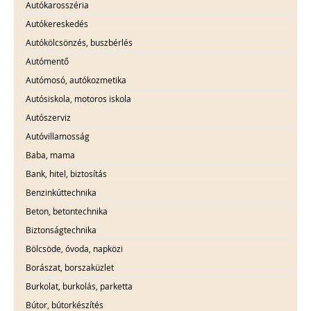
Autókarosszéria
Autókereskedés
Autókölcsönzés, buszbérlés
Autómentő
Autómosó, autókozmetika
Autósiskola, motoros iskola
Autószerviz
Autóvillamosság
Baba, mama
Bank, hitel, biztosítás
Benzinkúttechnika
Beton, betontechnika
Biztonságtechnika
Bölcsöde, óvoda, napközi
Borászat, borszaküzlet
Burkolat, burkolás, parketta
Bútor, bútorkészítés