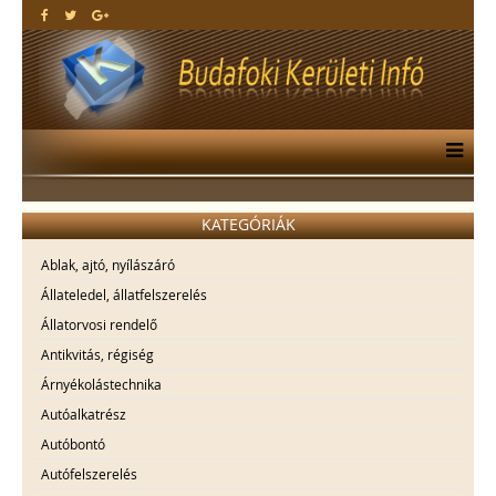
KATEGÓRIÁK
Ablak, ajtó, nyílászáró
Állateledel, állatfelszerelés
Állatorvosi rendelő
Antikvitás, régiség
Árnyékolástechnika
Autóalkatrész
Autóbontó
Autófelszerelés