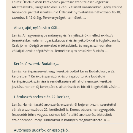
Leírás: Üzletünkben kerékpárok javítását szervizelését végezzük.
Alkatrészekkel, kiegészítőkkel is várjuk tisztelt vásárlóinkat. Igény szerint
babakocsi javítást is vállalunk! Üzletünk nyitvatartása hétköznap 10-18,
...
szombat 8-12 óráig. Tevékenységek, termékek:
Ablak, ajtó, nyílászáró XXII....
Leírás: A hagyományos műanyag és fa nyílászárók mellett exkluzív
termékekkel, valamint garázskapuval és árnyékolókkal is foglalkozunk.
Csak jó minőségű termékeket értékesítünk, és magas színvonalon
...
vállaljuk azok beépítését is. Termékek: ajtó szaküzlet Budafo
Kerékpárszerviz Budafok,...
Leírás: Kerékpárszervizt vagy kerékpárboltot keres Budafokon, a 22.
kerületben? Kerékpárszervizünk és bringaboltunk a budafoki
kerékpárosok számára is rendelkezésre áll, ahol nemcsak kerékpár
...
javítást, hanem új kerékpárok, alkatrészek és bicikli kiegészítők vásár
Hámlasztó arckezelés 22. kerület,...
Leírás: Ha hámlasztó arckezelésre szeretnél bejelentkezni, szeretettel
várlak a szomszédos 22. kerületből is. Keress bátran, ha ragyogóbb,
feszesebb bőrre vágysz, számos bőrfiatalító arckezelést biztosítok
...
szalonomban, mely Budafokról is könnyen megközelíthető. K
Autómosó Budafok, önkiszolgáló...