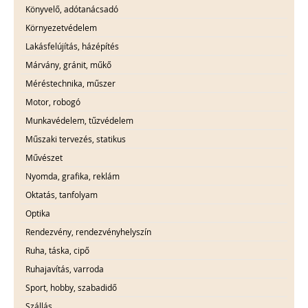
Könyvelő, adótanácsadó
Környezetvédelem
Lakásfelújítás, házépítés
Márvány, gránit, műkő
Méréstechnika, műszer
Motor, robogó
Munkavédelem, tűzvédelem
Műszaki tervezés, statikus
Művészet
Nyomda, grafika, reklám
Oktatás, tanfolyam
Optika
Rendezvény, rendezvényhelyszín
Ruha, táska, cipő
Ruhajavítás, varroda
Sport, hobby, szabadidő
Szállás