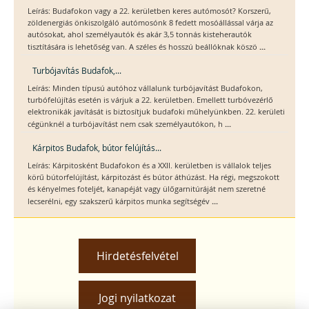
Leírás: Budafokon vagy a 22. kerületben keres autómosót? Korszerű,
zöldenergiás önkiszolgáló autómosónk 8 fedett mosóállással várja az
autósokat, ahol személyautók és akár 3,5 tonnás kisteherautók
...
tisztítására is lehetőség van. A széles és hosszú beállóknak köszö
Turbójavítás Budafok,...
Leírás: Minden típusú autóhoz vállalunk turbójavítást Budafokon,
turbófelújítás esetén is várjuk a 22. kerületben. Emellett turbóvezérlő
elektronikák javítását is biztosítjuk budafoki műhelyünkben. 22. kerületi
...
cégünknél a turbójavítást nem csak személyautókon, h
Kárpitos Budafok, bútor felújítás...
Leírás: Kárpitosként Budafokon és a XXII. kerületben is vállalok teljes
körű bútorfelújítást, kárpitozást és bútor áthúzást. Ha régi, megszokott
és kényelmes foteljét, kanapéját vagy ülőgarnitúráját nem szeretné
...
lecserélni, egy szakszerű kárpitos munka segítségév
Hirdetésfelvétel
Jogi nyilatkozat