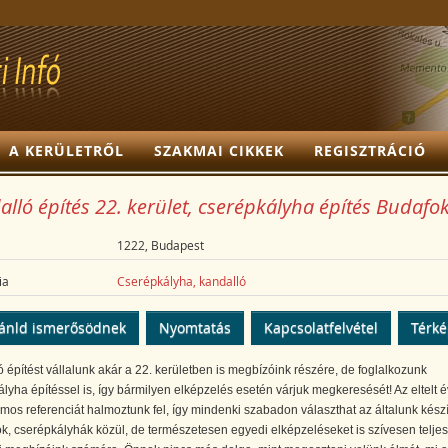
A KERÜLETRŐL
SZAKMAI CIKKEK
REGISZTRÁCIÓ
lló építés 22. kerület, cserépkályha építés Budafo
1222, Budapest
ia
Cserépkályha, kandalló
ánld ismerősödnek
Nyomtatás
Kapcsolatfelvétel
Térk
 építést vállalunk akár a 22. kerületben is megbízóink részére, de foglalkozunk
lyha építéssel is, így bármilyen elképzelés esetén várjuk megkeresését! Az eltelt 
ámos referenciát halmoztunk fel, így mindenki szabadon választhat az általunk készí
k, cserépkályhák közül, de természetesen egyedi elképzeléseket is szívesen teljes