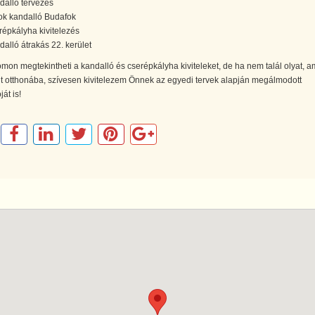
dalló tervezés
ok kandalló Budafok
répkályha kivitelezés
dalló átrakás 22. kerület
on megtekintheti a kandalló és cserépkályha kiviteleket, de ha nem talál olyat, am
t otthonába, szívesen kivitelezem Önnek az egyedi tervek alapján megálmodott
át is!