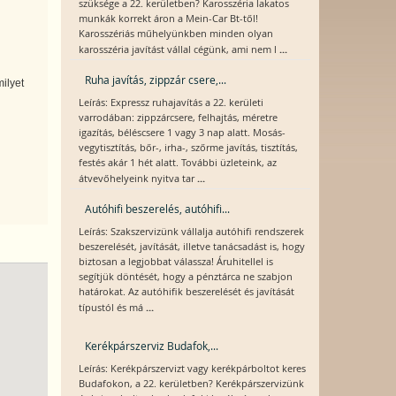
szüksége a 22. kerületben? Karosszéria lakatos
munkák korrekt áron a Mein-Car Bt-től!
Karosszériás műhelyünkben minden olyan
...
karosszéria javítást vállal cégünk, ami nem l
Ruha javítás, zippzár csere,...
ilyet
Leírás: Expressz ruhajavítás a 22. kerületi
varrodában: zippzárcsere, felhajtás, méretre
igazítás, béléscsere 1 vagy 3 nap alatt. Mosás-
vegytisztítás, bőr-, irha-, szőrme javítás, tisztítás,
festés akár 1 hét alatt. További üzleteink, az
...
átvevőhelyeink nyitva tar
Autóhifi beszerelés, autóhifi...
Leírás: Szakszervizünk vállalja autóhifi rendszerek
beszerelését, javítását, illetve tanácsadást is, hogy
biztosan a legjobbat válassza! Áruhitellel is
segítjük döntését, hogy a pénztárca ne szabjon
határokat. Az autóhifik beszerelését és javítását
...
típustól és má
Kerékpárszerviz Budafok,...
Leírás: Kerékpárszervizt vagy kerékpárboltot keres
Budafokon, a 22. kerületben? Kerékpárszervizünk