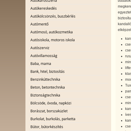
Autókarosszéria
budafok
megkeres
Autókereskedés
egyeztet
Autókölcsönzés, buszbérlés
biztosít
Autómentő
kandalló
elképzel
Autómosó, autókozmetika
kan
Autósiskola, motoros iskola
cse
Autószerviz
cse
Autóvillamosság
rus
min
Baba, mama
lift
Bank, hitel, biztosítás
kla
Benzinkúttechnika
mod
Tux
Beton, betontechnika
pan
Biztonságtechnika
cse
Bölcsöde, óvoda, napközi
min
kan
Borászat, borszaküzlet
íve
Burkolat, burkolás, parketta
kan
cse
Bútor, bútorkészítés