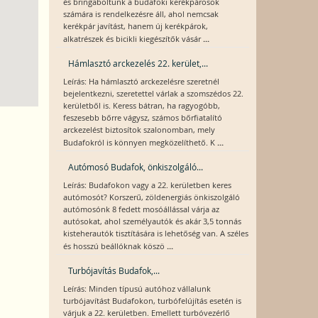
és bringaboltunk a budafoki kerékpárosok
számára is rendelkezésre áll, ahol nemcsak
kerékpár javítást, hanem új kerékpárok,
...
alkatrészek és bicikli kiegészítők vásár
Hámlasztó arckezelés 22. kerület,...
Leírás: Ha hámlasztó arckezelésre szeretnél
bejelentkezni, szeretettel várlak a szomszédos 22.
kerületből is. Keress bátran, ha ragyogóbb,
feszesebb bőrre vágysz, számos bőrfiatalító
arckezelést biztosítok szalonomban, mely
...
Budafokról is könnyen megközelíthető. K
Autómosó Budafok, önkiszolgáló...
Leírás: Budafokon vagy a 22. kerületben keres
autómosót? Korszerű, zöldenergiás önkiszolgáló
autómosónk 8 fedett mosóállással várja az
autósokat, ahol személyautók és akár 3,5 tonnás
kisteherautók tisztítására is lehetőség van. A széles
...
és hosszú beállóknak köszö
Turbójavítás Budafok,...
Leírás: Minden típusú autóhoz vállalunk
turbójavítást Budafokon, turbófelújítás esetén is
várjuk a 22. kerületben. Emellett turbóvezérlő