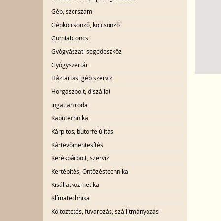
Gép, szerszám
Gépkölcsönző, kölcsönző
Gumiabroncs
Gyógyászati segédeszköz
Gyógyszertár
Háztartási gép szerviz
Horgászbolt, díszállat
Ingatlaniroda
Kaputechnika
Kárpitos, bútorfelújítás
Kártevőmentesítés
Kerékpárbolt, szerviz
Kertépítés, Öntözéstechnika
Kisállatkozmetika
Klímatechnika
Költöztetés, fuvarozás, szállítmányozás