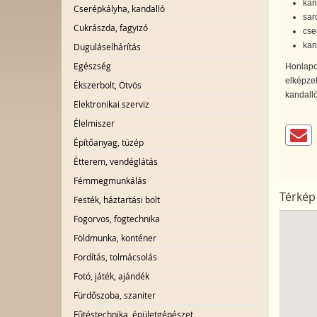
kan
Cserépkályha, kandalló
sar
Cukrászda, fagyizó
cse
kan
Duguláselhárítás
Egészség
Honlapom
elképzel
Ékszerbolt, Ötvös
kandallój
Elektronikai szerviz
Élelmiszer
Építőanyag, tüzép
Étterem, vendéglátás
Fémmegmunkálás
Térkép
Festék, háztartási bolt
Fogorvos, fogtechnika
Földmunka, konténer
Fordítás, tolmácsolás
Fotó, játék, ajándék
Fürdőszoba, szaniter
Fűtéstechnika, épületgépészet