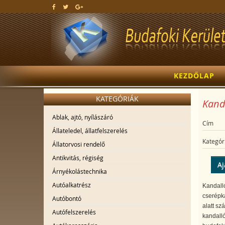
KEZDŐLAP
KATEGÓRIÁK
Kanda
Ablak, ajtó, nyílászáró
Cím
Állateledel, állatfelszerelés
Kategór
Állatorvosi rendelő
Antikvitás, régiség
Aj
Árnyékolástechnika
Autóalkatrész
Kandalló
cserépká
Autóbontó
alatt sz
Autófelszerelés
kandalló