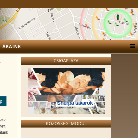
ÁRAINK
CSIGAPLÁZA
k
ép
Sherpa takarók
évek
KÖZÖSSÉGI MODUL
tett
ítünk