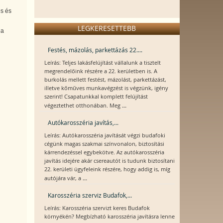
és és
LEGKERESETTEBB
 a
Festés, mázolás, parkettázás 22....
Leírás: Teljes lakásfelújítást vállalunk a tisztelt
megrendelőink részére a 22. kerületben is. A
burkolás mellett festést, mázolást, parkettázást,
illetve kőműves munkavégzést is végzünk, igény
szerint! Csapatunkkal komplett felújítást
...
végeztethet otthonában. Meg
Autókarosszéria javítás,...
Leírás: Autókarosszéria javítását végzi budafoki
cégünk magas szakmai színvonalon, biztosítási
kárrendezéssel egybekötve. Az autókarosszéria
javítás idejére akár csereautót is tudunk biztosítani
22. kerületi ügyfeleink részére, hogy addig is, míg
...
autójára vár, a
Karosszéria szerviz Budafok,...
Leírás: Karosszéria szervizt keres Budafok
környékén? Megbízható karosszéria javításra lenne