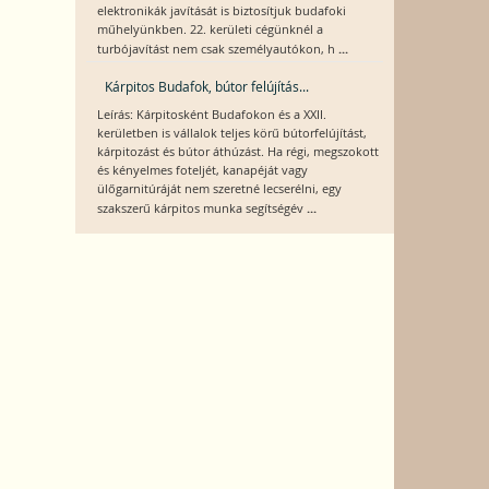
elektronikák javítását is biztosítjuk budafoki
műhelyünkben. 22. kerületi cégünknél a
...
turbójavítást nem csak személyautókon, h
Kárpitos Budafok, bútor felújítás...
Leírás: Kárpitosként Budafokon és a XXII.
kerületben is vállalok teljes körű bútorfelújítást,
kárpitozást és bútor áthúzást. Ha régi, megszokott
és kényelmes foteljét, kanapéját vagy
ülőgarnitúráját nem szeretné lecserélni, egy
...
szakszerű kárpitos munka segítségév