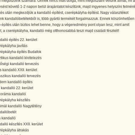
i megbízóink számára. Önnek nincs más dolga, mint megosztani velünk álmát, mi a
ést követő 1-2 napon belül árajánlatot készítünk, majd ingyenes helyszíni felmér
és után megkezdjük a kandalló építést, cserépkályha építést. Nagy választékot
unk kandallóbetétekből is, több gyártó termékét forgalmazzuk. Ennek köszönhetően
 építés után biztos lehet benne, hogy a végeredmény pont olyan lesz, mint amit
t, a cserépkályha, kandalló még otthonosabbá teszi majd családi fészkét!
dalló építés 22. kerület
répkályha javítás
répkályha építés Budafok
ztikus kandalló kivitelezés
őségi kandalló tervezés
es kandalló XXII. kerület
sszikus kandalló tervezés
ern kandalló építés
 kandalló 22. kerület
oráma kandalló
répkályha készítés
imál kandalló Nagytétény
dallóbetét
s kandalló
dalló készítés XXII. kerület
répkályha átrakás