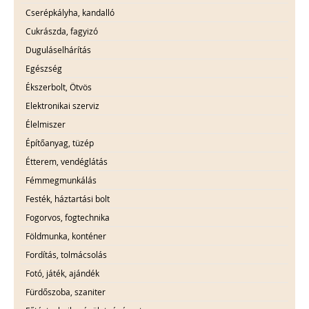
Cserépkályha, kandalló
Cukrászda, fagyizó
Duguláselhárítás
Egészség
Ékszerbolt, Ötvös
Elektronikai szerviz
Élelmiszer
Építőanyag, tüzép
Étterem, vendéglátás
Fémmegmunkálás
Festék, háztartási bolt
Fogorvos, fogtechnika
Földmunka, konténer
Fordítás, tolmácsolás
Fotó, játék, ajándék
Fürdőszoba, szaniter