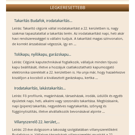
LEGKERESETTEBB
Takarítás Budafok, irodatakarítás...
Leírás: Takarító cégünk vállal irodatakarítást a 22. kerületben is, nagy
szakmai tapasztalattal a takarítás terén. Az irodatakarítást napi, heti akár
havi rendszerességgel is vállalni tudjuk. A takarítást magas színvonalon,
...
de korrekt árszabással végezzük, így en
Tolókapu, nyílókapu, garázskapu...
Leírás: Cégünk kaputechnikával foglalkozik, vállaljuk minden típusú
kapu beállítását, illetve a hozzájuk csatlakoztatható kapumozgató
elektronika szerelését a 22. kerületben is. Ha unja már, hogy hazaérkezve
...
kiszálljon a kocsiból a kiválasztott garázskapu, kertka
Irodatakarítás, lakástakarítás...
Leírás: Fõ profilunk, magánházak, társasházak, irodák, üdülõk és egyéb
épületek napi, heti, alkalmi vagy szezonális takarítása. Megbízásaink,
napi (pipere) takarítás, negyedéves nagytakarítás, szõnyeg és
...
függönytisztítás, illetve alvállalkozók bevonásával alpinte
Villanyszerelő 22. kerület,...
Leírás: 23 éve dolgozom a lakosság szolgálatában villanyszerelőként
Budafokon is. Vállalom társasházak villanyszerelési munkáit a 22.