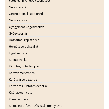
Fűtéstechnika, épületgépészet
Gép, szerszám
Gépkölcsönző, kölcsönző
Gumiabroncs
Gyógyászati segédeszköz
Gyógyszertár
Háztartási gép szerviz
Horgászbolt, díszállat
Ingatlaniroda
Kaputechnika
Kárpitos, bútorfelújítás
Kártevőmentesítés
Kerékpárbolt, szerviz
Kertépítés, Öntözéstechnika
Kisállatkozmetika
Klímatechnika
Költöztetés, fuvarozás, szállítmányozás