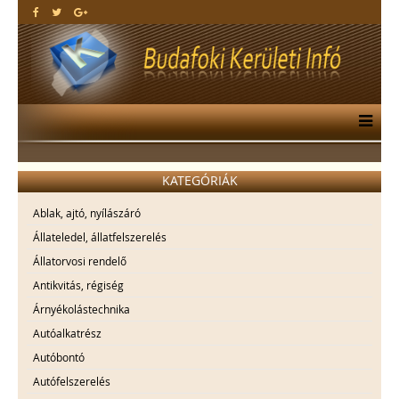
KATEGÓRIÁK
Ablak, ajtó, nyílászáró
Állateledel, állatfelszerelés
Állatorvosi rendelő
Antikvitás, régiség
Árnyékolástechnika
Autóalkatrész
Autóbontó
Autófelszerelés