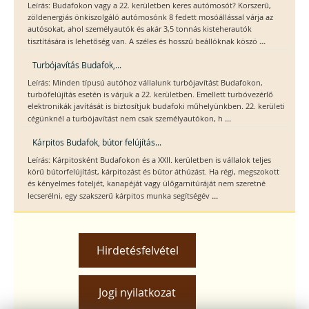
Leírás: Budafokon vagy a 22. kerületben keres autómosót? Korszerű,
zöldenergiás önkiszolgáló autómosónk 8 fedett mosóállással várja az
autósokat, ahol személyautók és akár 3,5 tonnás kisteherautók
...
tisztítására is lehetőség van. A széles és hosszú beállóknak köszö
Turbójavítás Budafok,...
Leírás: Minden típusú autóhoz vállalunk turbójavítást Budafokon,
turbófelújítás esetén is várjuk a 22. kerületben. Emellett turbóvezérlő
elektronikák javítását is biztosítjuk budafoki műhelyünkben. 22. kerületi
...
cégünknél a turbójavítást nem csak személyautókon, h
Kárpitos Budafok, bútor felújítás...
Leírás: Kárpitosként Budafokon és a XXII. kerületben is vállalok teljes
körű bútorfelújítást, kárpitozást és bútor áthúzást. Ha régi, megszokott
és kényelmes foteljét, kanapéját vagy ülőgarnitúráját nem szeretné
...
lecserélni, egy szakszerű kárpitos munka segítségév
Hirdetésfelvétel
Jogi nyilatkozat