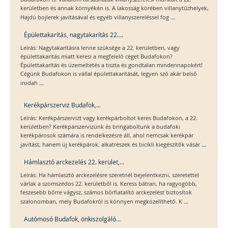
kerületben és annak környékén is. A lakosság körében villanytűzhelyek,
...
Hajdú bojlerek javításával és egyéb villanyszereléssel fog
Épülettakarítás, nagytakarítás 22....
Leírás: Nagytakarításra lenne szüksége a 22. kerületben, vagy
épülettakarítás miatt keresi a megfelelő céget Budafokon?
Épülettakarítás és üzemeltetés a tiszta és gondtalan mindennapokért!
Cégünk Budafokon is vállal épülettakarítását, legyen szó akár belső
...
irodah
Kerékpárszerviz Budafok,...
Leírás: Kerékpárszervizt vagy kerékpárboltot keres Budafokon, a 22.
kerületben? Kerékpárszervizünk és bringaboltunk a budafoki
kerékpárosok számára is rendelkezésre áll, ahol nemcsak kerékpár
...
javítást, hanem új kerékpárok, alkatrészek és bicikli kiegészítők vásár
Hámlasztó arckezelés 22. kerület,...
Leírás: Ha hámlasztó arckezelésre szeretnél bejelentkezni, szeretettel
várlak a szomszédos 22. kerületből is. Keress bátran, ha ragyogóbb,
feszesebb bőrre vágysz, számos bőrfiatalító arckezelést biztosítok
...
szalonomban, mely Budafokról is könnyen megközelíthető. K
Autómosó Budafok, önkiszolgáló...