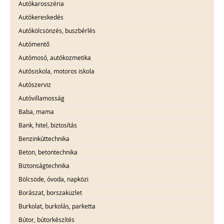
Autókarosszéria
Autókereskedés
Autókölcsönzés, buszbérlés
Autómentő
Autómosó, autókozmetika
Autósiskola, motoros iskola
Autószerviz
Autóvillamosság
Baba, mama
Bank, hitel, biztosítás
Benzinkúttechnika
Beton, betontechnika
Biztonságtechnika
Bölcsöde, óvoda, napközi
Borászat, borszaküzlet
Burkolat, burkolás, parketta
Bútor, bútorkészítés