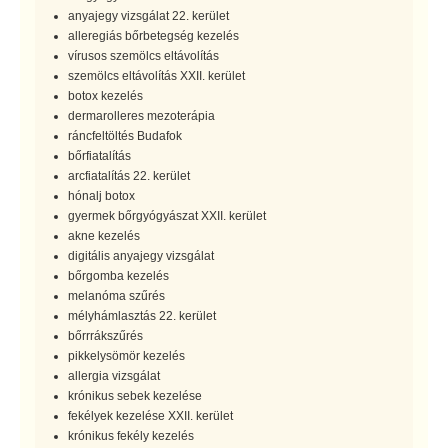
anyajegy vizsgálat 22. kerület
alleregiás bőrbetegség kezelés
vírusos szemölcs eltávolítás
szemölcs eltávolítás XXII. kerület
botox kezelés
dermarolleres mezoterápia
ráncfeltöltés Budafok
bőrfiatalítás
arcfiatalítás 22. kerület
hónalj botox
gyermek bőrgyógyászat XXII. kerület
akne kezelés
digitális anyajegy vizsgálat
bőrgomba kezelés
melanóma szűrés
mélyhámlasztás 22. kerület
bőrrrákszűrés
pikkelysömör kezelés
allergia vizsgálat
krónikus sebek kezelése
fekélyek kezelése XXII. kerület
krónikus fekély kezelés