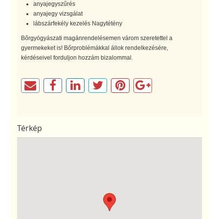
anyajegyszűrés
anyajegy vizsgálat
lábszárfekély kezelés Nagytétény
Bőrgyógyászati magánrendelésemen várom szeretettel a
gyermekeket is! Bőrproblémákkal állok rendelkezésére,
kérdéseivel forduljon hozzám bizalommal.
Térkép