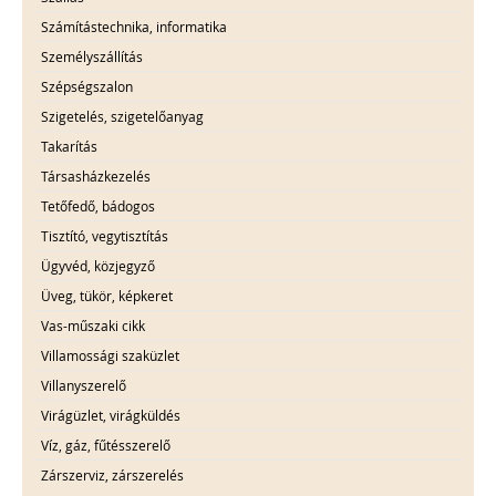
Számítástechnika, informatika
Személyszállítás
Szépségszalon
Szigetelés, szigetelőanyag
Takarítás
Társasházkezelés
Tetőfedő, bádogos
Tisztító, vegytisztítás
Ügyvéd, közjegyző
Üveg, tükör, képkeret
Vas-műszaki cikk
Villamossági szaküzlet
Villanyszerelő
Virágüzlet, virágküldés
Víz, gáz, fűtésszerelő
Zárszerviz, zárszerelés