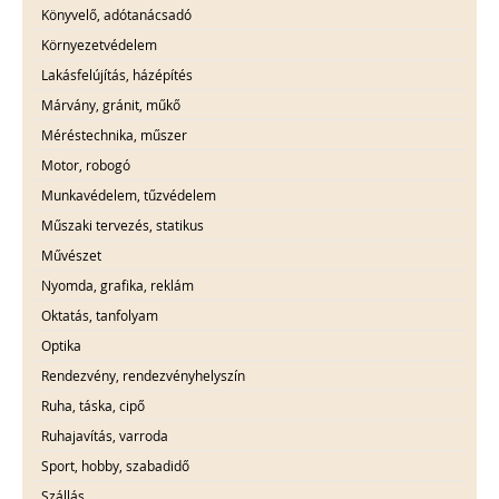
Könyvelő, adótanácsadó
Környezetvédelem
Lakásfelújítás, házépítés
Márvány, gránit, műkő
Méréstechnika, műszer
Motor, robogó
Munkavédelem, tűzvédelem
Műszaki tervezés, statikus
Művészet
Nyomda, grafika, reklám
Oktatás, tanfolyam
Optika
Rendezvény, rendezvényhelyszín
Ruha, táska, cipő
Ruhajavítás, varroda
Sport, hobby, szabadidő
Szállás