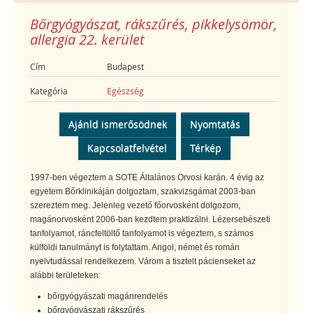
Bőrgyógyászat, rákszűrés, pikkelysömör,
allergia 22. kerület
Cím
Budapest
Kategória
Egészség
Ajánld ismerősödnek
Nyomtatás
Kapcsolatfelvétel
Térkép
1997-ben végeztem a SOTE Általános Orvosi karán. 4 évig az
egyetem Bőrklinikáján dolgoztam, szakvizsgámat 2003-ban
szereztem meg. Jelenleg vezető főorvosként dolgozom,
magánorvosként 2006-ban kezdtem praktizálni. Lézersebészeti
tanfolyamot, ráncfeltöltő tanfolyamot is végeztem, s számos
külföldi tanulmányt is folytattam. Angol, német és román
nyelvtudással rendelkezem. Várom a tisztelt pácienseket az
alábbi területeken:
bőrgyógyászati magánrendelés
bőrgyógyászati rákszűrés