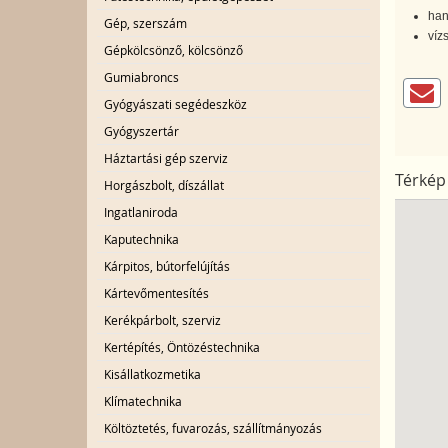
han
Gép, szerszám
víz
Gépkölcsönző, kölcsönző
Gumiabroncs
Gyógyászati segédeszköz
Gyógyszertár
Háztartási gép szerviz
Térkép
Horgászbolt, díszállat
Ingatlaniroda
Kaputechnika
Kárpitos, bútorfelújítás
Kártevőmentesítés
Kerékpárbolt, szerviz
Kertépítés, Öntözéstechnika
Kisállatkozmetika
Klímatechnika
Költöztetés, fuvarozás, szállítmányozás