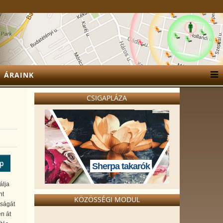
ÁRAINK
CSIGAPLÁZA
ép
Sherpa takarók
álja
nt
KÖZÖSSÉGI MODUL
nságát
n át