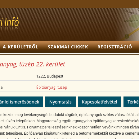
A KERÜLETRŐL
SZAKMAI CIKKEK
REGISZTRÁCIÓ
anyag, tüzép 22. kerület
1222, Budapest
ia
Építőanyag, tüzép
ánld ismerősödnek
Nyomtatás
Kapcsolatfelvétel
Térk
n kezdte meg tevékenységét budafoki cégünk, építőanyagok széles választékát tal
ületi tüzép telepünkön. Magyarország egyik legnagyobb építőanyag kereskedéseké
tel várjuk Önt is. Folyamatos fejlesztéseinknek köszönhetően vevőink minden kívá
nk teljesíteni. Építőanyag kínálatunk kiterjed a betontermékektől kezdve a cemente