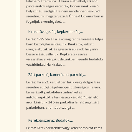
található éttermünk. A kúria alatt elhelyezkedő
pincejáratok céges vacsorák, borvacsorák kiváló
helyszínéül szolgál! Ha nem mindennapi esküvőt
szeretne, mi megszervezzük Önnek! Udvarunkon is
...
fogadjuk a vendégeket,
Kirakatüvegezés, képkeretezés,...
Leírás: 1995 óta áll a lakosság rendelkezésére teljes
körű kiszolgálással cégünk. Kirakatok, edzett
üvegfalak, tükrök és egyszerű ablakok helyszíni
beszerelését vállaljuk. Képkeretek széles
választékával várjuk üzletünkben leendő budafoki
...
vásárlóinkat! Ha kirakat
Zárt parkoló, kamerázott parkoló,...
Leírás: Ha a 22. kerületben lakik vagy dolgozik és
szeretné autóját éjjel-nappal biztonságos helyen,
kamerázott parkolóban tudni? Fél az
autótolvajoktól, a természeti károktól? Elérhető
áron kínálunk 24 órás parkolási lehetőséget zárt
...
parkolóban, ahol több szolgá
Kerékpárszerviz Budafok,...
Leírás: Kerékpárszervizt vagy kerékpárboltot keres