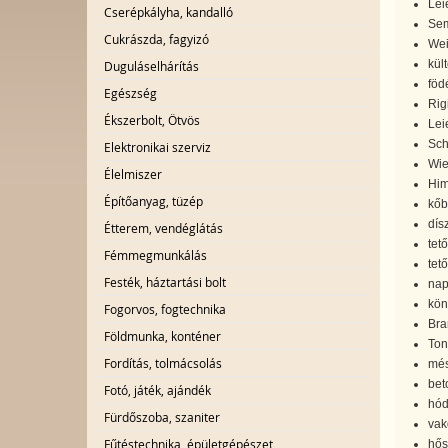
Lei
Cserépkályha, kandalló
Sem
Cukrászda, fagyizó
Wei
kül
Duguláselhárítás
föd
Egészség
Rig
Ékszerbolt, Ötvös
Lei
Sch
Elektronikai szerviz
Wie
Élelmiszer
Him
Építőanyag, tüzép
kőb
dís
Étterem, vendéglátás
tet
Fémmegmunkálás
tet
Festék, háztartási bolt
nap
kön
Fogorvos, fogtechnika
Bra
Földmunka, konténer
Ton
Fordítás, tolmácsolás
més
bet
Fotó, játék, ajándék
hód
Fürdőszoba, szaniter
vak
Fűtéstechnika, épületgépészet
hős