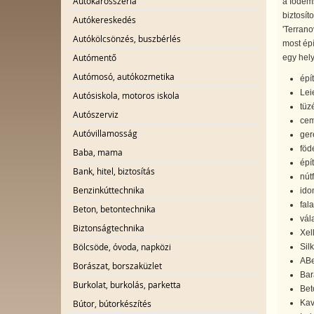
Autókarosszéria
a födéms
biztosít
Autókereskedés
'Terrano
Autókölcsönzés, buszbérlés
most épí
Autómentő
egy hel
Autómosó, autókozmetika
épí
Lei
Autósiskola, motoros iskola
tüz
Autószerviz
cem
Autóvillamosság
ger
föd
Baba, mama
épí
Bank, hitel, biztosítás
nút
Benzinkúttechnika
ido
fal
Beton, betontechnika
vál
Biztonságtechnika
Xel
Bölcsöde, óvoda, napközi
Sil
ABe
Borászat, borszaküzlet
Bar
Burkolat, burkolás, parketta
Bet
Kav
Bútor, bútorkészítés