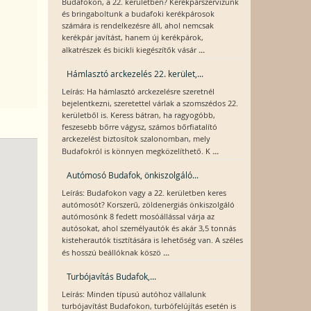
Budafokon, a 22. kerületben? Kerékpárszervizünk
és bringaboltunk a budafoki kerékpárosok
számára is rendelkezésre áll, ahol nemcsak
kerékpár javítást, hanem új kerékpárok,
...
alkatrészek és bicikli kiegészítők vásár
Hámlasztó arckezelés 22. kerület,...
Leírás: Ha hámlasztó arckezelésre szeretnél
bejelentkezni, szeretettel várlak a szomszédos 22.
kerületből is. Keress bátran, ha ragyogóbb,
feszesebb bőrre vágysz, számos bőrfiatalító
arckezelést biztosítok szalonomban, mely
...
Budafokról is könnyen megközelíthető. K
Autómosó Budafok, önkiszolgáló...
Leírás: Budafokon vagy a 22. kerületben keres
autómosót? Korszerű, zöldenergiás önkiszolgáló
autómosónk 8 fedett mosóállással várja az
autósokat, ahol személyautók és akár 3,5 tonnás
kisteherautók tisztítására is lehetőség van. A széles
...
és hosszú beállóknak köszö
Turbójavítás Budafok,...
Leírás: Minden típusú autóhoz vállalunk
turbójavítást Budafokon, turbófelújítás esetén is