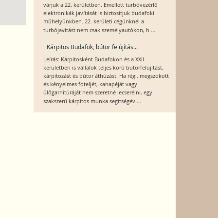
várjuk a 22. kerületben. Emellett turbóvezérlő
elektronikák javítását is biztosítjuk budafoki
műhelyünkben. 22. kerületi cégünknél a
...
turbójavítást nem csak személyautókon, h
Kárpitos Budafok, bútor felújítás...
Leírás: Kárpitosként Budafokon és a XXII.
kerületben is vállalok teljes körű bútorfelújítást,
kárpitozást és bútor áthúzást. Ha régi, megszokott
és kényelmes foteljét, kanapéját vagy
ülőgarnitúráját nem szeretné lecserélni, egy
...
szakszerű kárpitos munka segítségév