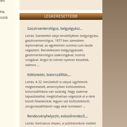
ítés
 Ha
LEGKERESETTEBB
 hozzá
Gasztroenterológus, belgyógyász...
Leírás: Szeretettel várja rendelőjében belgyógyász,
gasztroenterológus. 1977-ben szereztem
diplomámat, az egyetemen summa cum laude
végeztem. Rendelkezem belgyógyászati,
gasztroenterológus szakvizsgával, licence
vizsgával. Angol és német nyelven beszélek,
...
számos
Költöztetés, bútorszállítás,...
Leírás: A 22. kerületből is várjuk ügyfeleink
megkeresését, amennyiben költöztetésre,
bútorszállításra van szükség. Nagy szakmai
tapasztalattal, megbízhatóan végezzük el a ránk
bízott feladatokat, legyen szó költöztetésről,
...
zongoraszállításról vagy akár lomtalaní
Rendezvényhelyszín, esküvőrendező,...
Leírás: Kertvárosi részen, a szőlődombok mellett