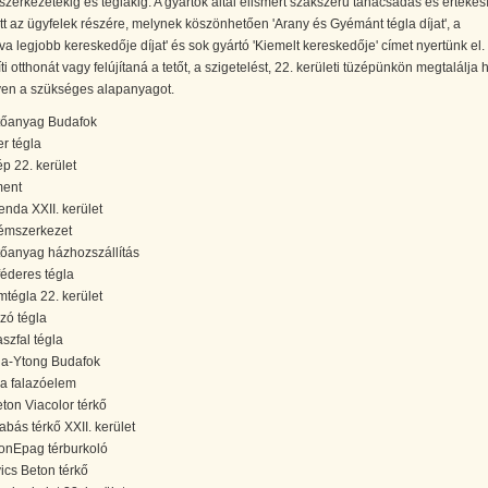
zerkezetekig és téglákig. A gyártók által elismert szakszerű tanácsadás és értékes
ott az ügyfelek részére, melynek köszönhetően 'Arany és Gyémánt tégla díjat', a
va legjobb kereskedője díjat' és sok gyártó 'Kiemelt kereskedője' címet nyertünk el.
ti otthonát vagy felújítaná a tetőt, a szigetelést, 22. kerületi tüzépünkön megtalálja
yen a szükséges alapanyagot.
tőanyag Budafok
er tégla
ép 22. kerület
ent
enda XXII. kerület
émszerkezet
tőanyag házhozszállítás
féderes tégla
mtégla 22. kerület
azó tégla
aszfal tégla
la-Ytong Budafok
ka falazóelem
ton Viacolor térkő
abás térkő XXII. kerület
onEpag térburkoló
ics Beton térkő