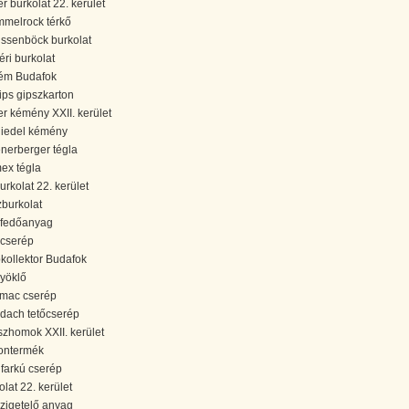
er burkolat 22. kerület
melrock térkő
ssenböck burkolat
téri burkolat
ém Budafok
ips gipszkarton
er kémény XXII. kerület
iedel kémény
nerberger tégla
ex tégla
urkolat 22. kerület
zburkolat
őfedőanyag
őcserép
kollektor Budafok
yöklő
mac cserép
dach tetőcserép
zhomok XXII. kerület
ontermék
farkú cserép
olat 22. kerület
zigetelő anyag