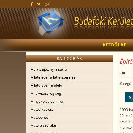
KEZDŐLAP
KATEGÓRIÁK
Építő
Ablak, ajtó, nyílászáró
Cím
Állateledel, állatfelszerelés
Kategór
Állatorvosi rendelő
Antikvitás, régiség
Aj
Árnyékolástechnika
Autóalkatrész
1993-ba
22. ker
Autóbontó
szeretet
Autófelszerelés
igyekszü