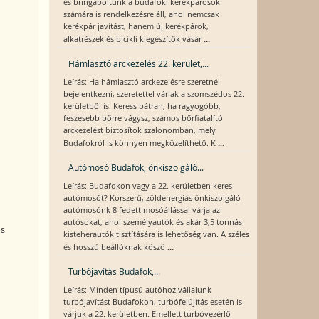
és bringaboltunk a budafoki kerékpárosok
számára is rendelkezésre áll, ahol nemcsak
kerékpár javítást, hanem új kerékpárok,
...
alkatrészek és bicikli kiegészítők vásár
Hámlasztó arckezelés 22. kerület,...
Leírás: Ha hámlasztó arckezelésre szeretnél
bejelentkezni, szeretettel várlak a szomszédos 22.
kerületből is. Keress bátran, ha ragyogóbb,
feszesebb bőrre vágysz, számos bőrfiatalító
arckezelést biztosítok szalonomban, mely
...
Budafokról is könnyen megközelíthető. K
Autómosó Budafok, önkiszolgáló...
Leírás: Budafokon vagy a 22. kerületben keres
autómosót? Korszerű, zöldenergiás önkiszolgáló
autómosónk 8 fedett mosóállással várja az
autósokat, ahol személyautók és akár 3,5 tonnás
és
kisteherautók tisztítására is lehetőség van. A széles
...
és hosszú beállóknak köszö
Turbójavítás Budafok,...
Leírás: Minden típusú autóhoz vállalunk
turbójavítást Budafokon, turbófelújítás esetén is
várjuk a 22. kerületben. Emellett turbóvezérlő