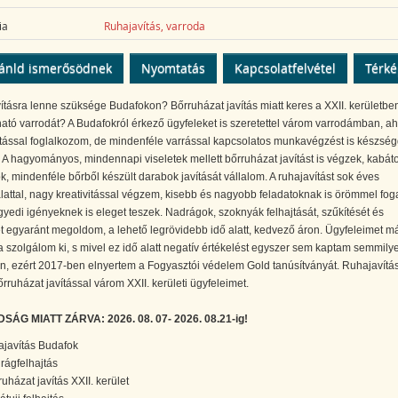
ia
Ruhajavítás, varroda
ánld ismerősödnek
Nyomtatás
Kapcsolatfelvétel
Térk
tásra lenne szüksége Budafokon? Bőrruházat javítás miatt keres a XXII. kerületbe
tó varrodát? A Budafokról érkező ügyfeleket is szeretettel várom varrodámban, ah
tással foglalkozom, de mindenféle varrással kapcsolatos munkavégzést is készség
. A hagyományos, mindennapi viseletek mellett bőrruházat javítást is végzek, kabáto
, mindenféle bőrből készült darabok javítását vállalom. A ruhajavítást sok éves
lattal, nagy kreativitással végzem, kisebb és nagyobb feladatoknak is örömmel fo
egyedi igényeknek is eleget teszek. Nadrágok, szoknyák felhajtását, szűkítését és
t egyaránt megoldom, a lehető legrövidebb idő alatt, kedvező áron. Ügyfeleimet m
 szolgálom ki, s mivel ez idő alatt negatív értékelést egyszer sem kaptam semmily
, ezért 2017-ben elnyertem a Fogyasztói védelem Gold tanúsítványát. Ruhajavítás
bőrruházat javítással várom XXII. kerületi ügyfeleimet.
ÁG MIATT ZÁRVA: 2026. 08. 07- 2026. 08.21-ig!
ajavítás Budafok
rágfelhajtás
ruházat javítás XXII. kerület