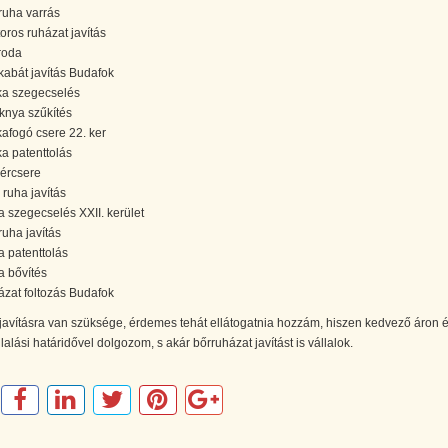
ruha varrás
oros ruházat javítás
roda
kabát javítás Budafok
ka szegecselés
knya szűkítés
kafogó csere 22. ker
ka patenttolás
lércsere
i ruha javítás
a szegecselés XXII. kerület
ruha javítás
a patenttolás
a bővítés
ázat foltozás Budafok
avításra van szüksége, érdemes tehát ellátogatnia hozzám, hiszen kedvező áron 
llalási határidővel dolgozom, s akár bőrruházat javítást is vállalok.