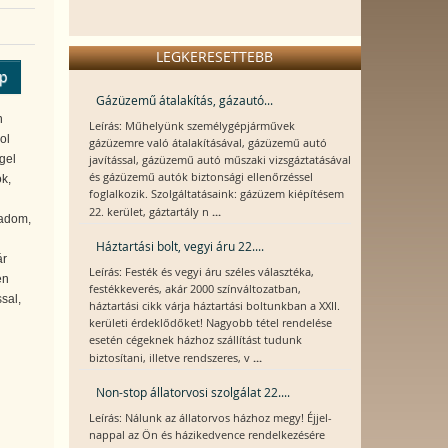
LEGKERESETTEBB
ép
Gázüzemű átalakítás, gázautó...
n
Leírás: Műhelyünk személygépjárművek
ol
gázüzemre való átalakításával, gázüzemű autó
gel
javítással, gázüzemű autó műszaki vizsgáztatásával
és gázüzemű autók biztonsági ellenőrzéssel
k,
foglalkozik. Szolgáltatásaink: gázüzem kiépítésem
...
22. kerület, gáztartály n
gadom,
Háztartási bolt, vegyi áru 22....
ár
Leírás: Festék és vegyi áru széles választéka,
en
festékkeverés, akár 2000 színváltozatban,
sal,
háztartási cikk várja háztartási boltunkban a XXII.
kerületi érdeklődőket! Nagyobb tétel rendelése
esetén cégeknek házhoz szállítást tudunk
...
biztosítani, illetve rendszeres, v
Non-stop állatorvosi szolgálat 22....
Leírás: Nálunk az állatorvos házhoz megy! Éjjel-
nappal az Ön és házikedvence rendelkezésére