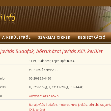
A KERÜLETRŐL
SZAKMAI CIKKEK
REGISZTRÁCIÓ
avítás Budafok, bőrruházat javítás XXII. kerület
1119, Budapest, Fejér Lipót u. 63.
Varr-ázsló Szerviz Bt.
lefon
06-20/395-4490
rtás
H, Sz: 8-16-ig, K, Cs: 12-20-ig, P: 8-14-ig
l
www.varr-azslo.atw.hu
Ruhajavítás Budafok
,
motoros ruha javítás
,
bőrruházat javít
XXII. kerület