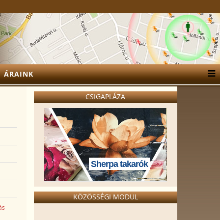
ÁRAINK
CSIGAPLÁZA
Sherpa takarók
KÖZÖSSÉGI MODUL
ás