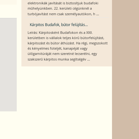
elektronikák javítását is biztosítjuk budafoki
műhelyünkben. 22. kerületi cégünknél a
...
turbójavítást nem csak személyautókon, h
Kárpitos Budafok, bútor felújítás...
Leírás: Kárpitosként Budafokon és a XXII.
kerületben is vállalok teljes körű bútorfelújítást,
kárpitozást és bútor áthúzást. Ha régi, megszokott
és kényelmes foteljét, kanapéját vagy
ülőgarnitúráját nem szeretné lecserélni, egy
...
szakszerű kárpitos munka segítségév