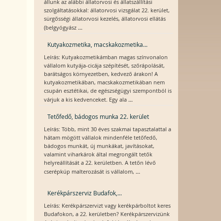
állunk az alábbi állatorvosi és állatszállítási
szolgáltatásokkal: állatorvosi vizsgálat 22. kerület,
sürgősségi állatorvosi kezelés, állatorvosi ellátás
...
(belgyógyász
Kutyakozmetika, macskakozmetika...
Leírás: Kutyakozmetikámban magas színvonalon
vállalom kutyája-cicája szépítését, szőrápolását,
barátságos környezetben, kedvező árakon! A
kutyakozmetikában, macskakozmetikában nem
csupán esztétikai, de egészségügyi szempontból is
...
várjuk a kis kedvenceket. Egy ala
Tetőfedő, bádogos munka 22. kerület
Leírás: Több, mint 30 éves szakmai tapasztalattal a
hátam mögött vállalok mindenféle tetőfedő,
bádogos munkát, új munkákat, javításokat,
valamint viharkárok által megrongált tetők
helyreállítását a 22. kerületben. A tetőn lévő
...
cserépkúp malterozását is vállalom,
Kerékpárszerviz Budafok,...
Leírás: Kerékpárszervizt vagy kerékpárboltot keres
Budafokon, a 22. kerületben? Kerékpárszervizünk