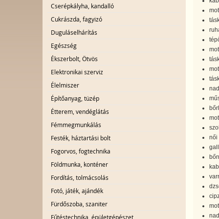
kabá
Cserépkályha, kandalló
mot
Cukrászda, fagyizó
tás
ruh
Duguláselhárítás
tép
Egészség
mot
Ékszerbolt, Ötvös
tás
mot
Elektronikai szerviz
tás
Élelmiszer
nad
Építőanyag, tüzép
mű
bőr
Étterem, vendéglátás
mot
Fémmegmunkálás
szo
női
Festék, háztartási bolt
gal
Fogorvos, fogtechnika
bőr
Földmunka, konténer
kab
var
Fordítás, tolmácsolás
dzs
Fotó, játék, ajándék
cip
Fürdőszoba, szaniter
mot
nad
Fűtéstechnika, épületgépészet