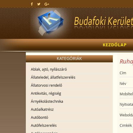
KEZDŐLAP
KATEGÓRIÁK
Ruhaj
Ablak, ajtó, nyílászáró
Cím
Állateledel, állatfelszerelés
Név
Állatorvosi rendelő
Antikvitás, régiség
Mobilte
Árnyékolástechnika
Nyitvata
Autóalkatrész
Webolda
Autóbontó
Autófelszerelés
Cimkék