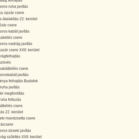
tujj felhajtás
oros ruha javítás
ka cipzár csere
a átalakítás 22. kerület
őzár csere
oros kabát javítás
kabélés csere
oros nadrág javítás
kazár csere XXII. kerület
rágfelhajtás
szövés
kabátbélés csere
oroskabát javítás
knya felhajtás Budafok
 ruha javítás
lér megfordítás
ruha foltozás
átbélés csere
rás 22. kerület
eki mandzsetta csere
zárcsere
oros dzseki javítás
rág szűkítés XXII. kerület