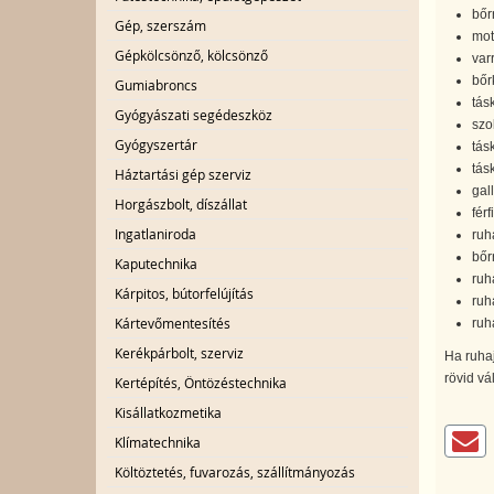
bőr
Gép, szerszám
mot
Gépkölcsönző, kölcsönző
var
bőr
Gumiabroncs
tás
Gyógyászati segédeszköz
szo
Gyógyszertár
tás
tás
Háztartási gép szerviz
gal
Horgászbolt, díszállat
férf
Ingatlaniroda
ruh
bőr
Kaputechnika
ruh
Kárpitos, bútorfelújítás
ruh
Kártevőmentesítés
ruh
Kerékpárbolt, szerviz
Ha ruhaj
rövid vá
Kertépítés, Öntözéstechnika
Kisállatkozmetika
Klímatechnika
Költöztetés, fuvarozás, szállítmányozás