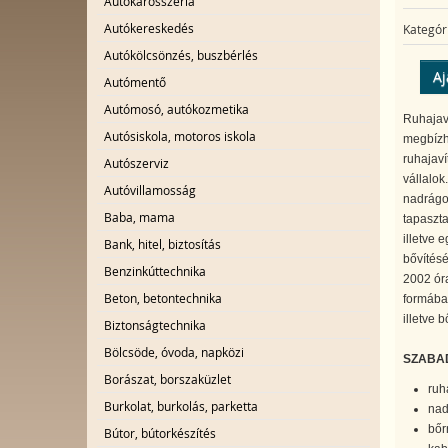
Autókarosszéria
Autókereskedés
Kategór
Autókölcsönzés, buszbérlés
Aj
Autómentő
Autómosó, autókozmetika
Ruhajaví
Autósiskola, motoros iskola
megbízha
ruhajaví
Autószerviz
vállalok
Autóvillamosság
nadrágok
Baba, mama
tapaszta
illetve 
Bank, hitel, biztosítás
bővítésé
Benzinkúttechnika
2002 óra
Beton, betontechnika
formában
illetve 
Biztonságtechnika
Bölcsöde, óvoda, napközi
SZABADS
Borászat, borszaküzlet
ruh
Burkolat, burkolás, parketta
nad
bőr
Bútor, bútorkészítés