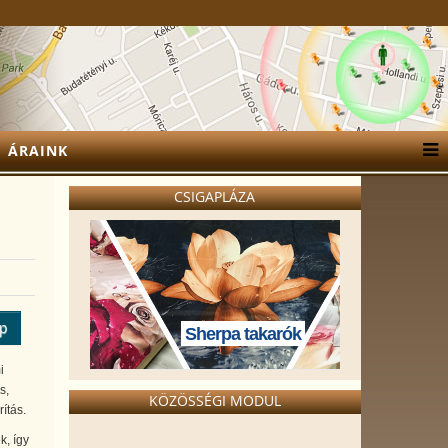
ÁRAINK
CSIGAPLÁZA
ép
Sherpa takarók
i
s,
KÖZÖSSÉGI MODUL
ítás.
k, így