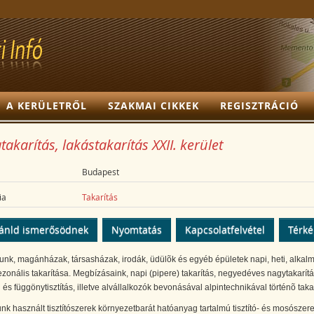
A KERÜLETRŐL
SZAKMAI CIKKEK
REGISZTRÁCIÓ
takarítás, lakástakarítás XXII. kerület
Budapest
ia
Takarítás
ánld ismerősödnek
Nyomtatás
Kapcsolatfelvétel
Térk
lunk, magánházak, társasházak, irodák, üdülõk és egyéb épületek napi, heti, alkalm
zonális takarítása. Megbízásaink, napi (pipere) takarítás, negyedéves nagytakarítá
és függönytisztítás, illetve alvállalkozók bevonásával alpintechnikával történõ takar
unk használt tisztítószerek környezetbarát hatóanyag tartalmú tisztító- és mosószere