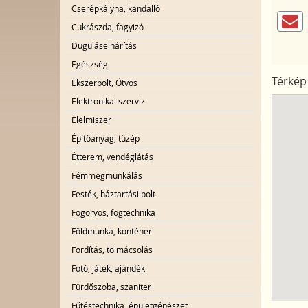
Cserépkályha, kandalló
Cukrászda, fagyizó
Duguláselhárítás
Egészség
Térkép
Ékszerbolt, Ötvös
Elektronikai szerviz
Élelmiszer
Építőanyag, tüzép
Étterem, vendéglátás
Fémmegmunkálás
Festék, háztartási bolt
Fogorvos, fogtechnika
Földmunka, konténer
Fordítás, tolmácsolás
Fotó, játék, ajándék
Fürdőszoba, szaniter
Fűtéstechnika, épületgépészet