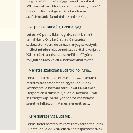
megszerzéséhez, készséggel várjuk tanulóinkat a
XXII. kerületben. Mi a sikeres jogosítvány titka? A
biztos tudás – ezt garantálja tanulóinak
...
autósiskolánk. Tanulóink az online K
AC pumpa Budafok, üzemanyag...
Leírás: AC pumpákkal foglalkozunk kiemelt
termékként XXII. kerületi autóalkatrész
szaküzletünkben, de az üzemanyag szivattyúk
mellett minden más termékcsoporttal is várjuk a
XXII. kerületi autósokat, szerelőket! Cégünk
...
nyugati és távolkeleti autókhoz kínál raktár
Méretes szabóság Budafok, női ruha...
Leírás: Több mint 20 éve segítem XXII. kerületi
méretes szabóságomban egyedi női ruhák
készítésével a hozzám fordulókat Budafokon.
Elégedetlen a tükrével? Jöjjön el hozzám! Profi
segítséget kap, bármilyen fontos eseményre
...
szeretne felkészülni. A megjelenését, az
Kerékpárszerviz Budafok,...
Leírás: Kerékpárszervizt vagy kerékpárboltot keres
Budafokon, a 22. kerületben? Kerékpárszervizünk