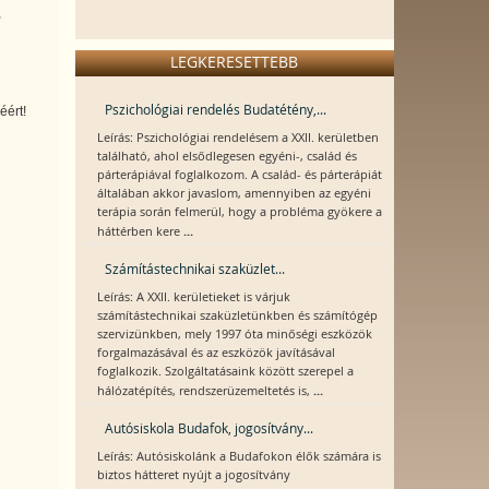
,
LEGKERESETTEBB
Pszichológiai rendelés Budatétény,...
éért!
Leírás: Pszichológiai rendelésem a XXII. kerületben
található, ahol elsődlegesen egyéni-, család és
párterápiával foglalkozom. A család- és párterápiát
általában akkor javaslom, amennyiben az egyéni
terápia során felmerül, hogy a probléma gyökere a
...
háttérben kere
Számítástechnikai szaküzlet...
Leírás: A XXII. kerületieket is várjuk
számítástechnikai szaküzletünkben és számítógép
szervizünkben, mely 1997 óta minőségi eszközök
forgalmazásával és az eszközök javításával
foglalkozik. Szolgáltatásaink között szerepel a
...
hálózatépítés, rendszerüzemeltetés is,
Autósiskola Budafok, jogosítvány...
Leírás: Autósiskolánk a Budafokon élők számára is
biztos hátteret nyújt a jogosítvány