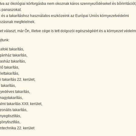
tva az ökológiai körforgásba nem okoznak káros szennyezõdéseket és bõrirritációt
s panaszokat.
 és a takarításhoz használatos eszközeink az Európai Uniós környezetvédelmi
ozásnak megfelelnek.
t választ, már Ön, illetve cége is tett dolgozói egészségéért és a környezet védelm
jtunk:
afoki takarítás,
ánház takarítás,
sasház takarítás,
lő takarítás,
lettakarítás,
 takarítás 22. kerület,
 takarítás,
yedéves takarítás,
 nagytakarítás,
lmi takarítás XXII. kerület,
zonális takarítás,
nyegtisztítás,
önytisztítás,
intechnika 22. kerület