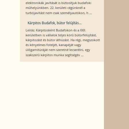
elektronikák javítását is biztosítjuk budafoki
műhelyünkben. 22. kerületi cégünknél a
...
turbójavítást nem csak személyautókon, h
Kárpitos Budafok, bútor felújítás...
Leírás: Kárpitosként Budafokon és a XXII.
kerületben is vállalok teljes körű bútorfelújítást,
kárpitozást és bútor áthúzást. Ha régi, megszokott
és kényelmes foteljét, kanapéját vagy
ülőgarnitúráját nem szeretné lecserélni, egy
...
szakszerű kárpitos munka segítségév