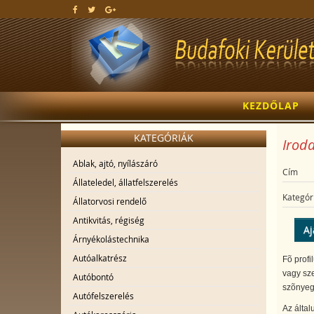
KEZDŐLAP
KATEGÓRIÁK
Iroda
Ablak, ajtó, nyílászáró
Cím
Állateledel, állatfelszerelés
Kategór
Állatorvosi rendelő
Antikvitás, régiség
Aj
Árnyékolástechnika
Autóalkatrész
Fõ profi
vagy sze
Autóbontó
szõnyeg 
Autófelszerelés
Az által