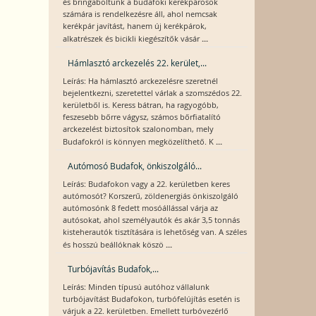
és bringaboltunk a budafoki kerékpárosok
számára is rendelkezésre áll, ahol nemcsak
kerékpár javítást, hanem új kerékpárok,
...
alkatrészek és bicikli kiegészítők vásár
Hámlasztó arckezelés 22. kerület,...
Leírás: Ha hámlasztó arckezelésre szeretnél
bejelentkezni, szeretettel várlak a szomszédos 22.
kerületből is. Keress bátran, ha ragyogóbb,
feszesebb bőrre vágysz, számos bőrfiatalító
arckezelést biztosítok szalonomban, mely
...
Budafokról is könnyen megközelíthető. K
Autómosó Budafok, önkiszolgáló...
Leírás: Budafokon vagy a 22. kerületben keres
autómosót? Korszerű, zöldenergiás önkiszolgáló
autómosónk 8 fedett mosóállással várja az
autósokat, ahol személyautók és akár 3,5 tonnás
kisteherautók tisztítására is lehetőség van. A széles
...
és hosszú beállóknak köszö
Turbójavítás Budafok,...
Leírás: Minden típusú autóhoz vállalunk
turbójavítást Budafokon, turbófelújítás esetén is
várjuk a 22. kerületben. Emellett turbóvezérlő