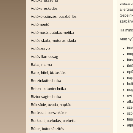
Autókarosszéria
visszaju
Autókereskedés
allergiá
Gépeink
Autókölcsönzés, buszbérlés
szabály
Autómentő
Ha minke
Autómosó, autókozmetika
Amit nyú
Autósiskola, motoros iskola
bud
Autószerviz
mag
Autóvillamosság
tár
Baba, mama
üdü
épü
Bank, hitel, biztosítás
napi
Benzinkúttechnika
heti
Beton, betontechnika
neg
évi
Biztonságtechnika
alka
Bölcsöde, óvoda, napközi
sze
Borászat, borszaküzlet
sző
függ
Burkolat, burkolás, parketta
alp
Bútor, bútorkészítés