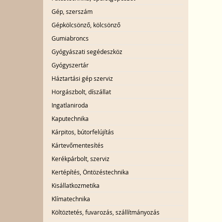
Gép, szerszám
Gépkölcsönző, kölcsönző
Gumiabroncs
Gyógyászati segédeszköz
Gyógyszertár
Háztartási gép szerviz
Horgászbolt, díszállat
Ingatlaniroda
Kaputechnika
Kárpitos, bútorfelújítás
Kártevőmentesítés
Kerékpárbolt, szerviz
Kertépítés, Öntözéstechnika
Kisállatkozmetika
Klímatechnika
Költöztetés, fuvarozás, szállítmányozás