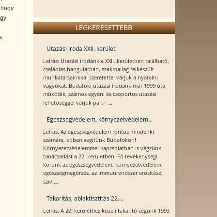
, hogy
úgy
LEGKERESETTEBB
a
Utazási iroda XXII. kerület
Leírás: Utazási irodánk a XXII. kerületben található,
családias hangulatban, szakmailag felkészült
munkatársainkkal szeretettel várjuk a nyaralni
vágyókat. Budafoki utazási irodánk már 1999 óta
működik, számos egyéni és csoportos utazási
...
lehetőséggel várjuk partn
Egészségvédelem, környezetvédelem...
Leírás: Az egészségvédelem fontos mindenki
számára, ebben segítünk Budafokon!
Környezetvédelemmel kapcsolatban is végzünk
tanácsadást a 22. kerületben. Fő tevékenységi
körünk az egészségvédelem, környezetvédelem,
egészségmegőrzés, az immunrendszer erősítése,
...
szív
Takarítás, ablaktisztítás 22....
Leírás: A 22. kerülethez közeli takarító cégünk 1993