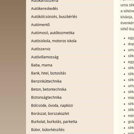
Autókarosszéria
urna sír
Autókereskedés
a sírköv
Autókölcsönzés, buszbérlés
kívánja,
évenként
Autómentő
sírkő tis
Autómosó, autókozmetika
egy
Autósiskola, motoros iskola
dup
Autószerviz
urn
sírk
Autóvillamosság
egy
Baba, mama
sír
Bank, hitel, biztosítás
sír
sír
Benzinkúttechnika
urn
Beton, betontechnika
sír
Biztonságtechnika
már
sírk
Bölcsöde, óvoda, napközi
sír
Borászat, borszaküzlet
més
Burkolat, burkolás, parketta
grán
sír
Bútor, bútorkészítés
már