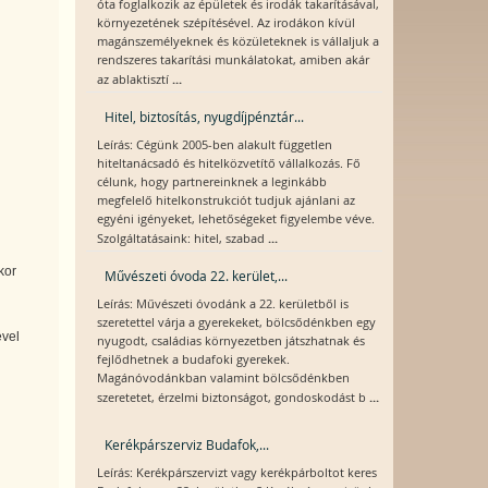
óta foglalkozik az épületek és irodák takarításával,
környezetének szépítésével. Az irodákon kívül
magánszemélyeknek és közületeknek is vállaljuk a
rendszeres takarítási munkálatokat, amiben akár
...
az ablaktisztí
Hitel, biztosítás, nyugdíjpénztár...
Leírás: Cégünk 2005-ben alakult független
hiteltanácsadó és hitelközvetítő vállalkozás. Fő
célunk, hogy partnereinknek a leginkább
megfelelő hitelkonstrukciót tudjuk ajánlani az
egyéni igényeket, lehetőségeket figyelembe véve.
...
Szolgáltatásaink: hitel, szabad
kor
Művészeti óvoda 22. kerület,...
Leírás: Művészeti óvodánk a 22. kerületből is
szeretettel várja a gyerekeket, bölcsődénkben egy
ével
nyugodt, családias környezetben játszhatnak és
fejlődhetnek a budafoki gyerekek.
Magánóvodánkban valamint bölcsődénkben
...
szeretetet, érzelmi biztonságot, gondoskodást b
Kerékpárszerviz Budafok,...
Leírás: Kerékpárszervizt vagy kerékpárboltot keres