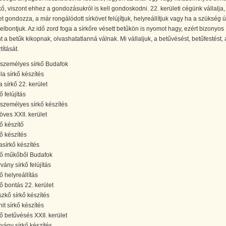
kő, viszont ehhez a gondozásukról is kell gondoskodni. 22. kerületi cégünk vállalja
et gondozza, a már rongálódott sírkövet felújítjuk, helyreállítjuk vagy ha a szükség 
 elbontjuk. Az idő zord foga a sírkőre vésett betűkön is nyomot hagy, ezért bizonyos
 a betűk kikopnak, olvashatatlanná válnak. Mi vállaljuk, a betűvésést, betűfestést, 
ztítását.
személyes sírkő Budafok
la sírkő készítés
a sírkő 22. kerület
ő felújítás
személyes sírkő készítés
köves XXII. kerület
kő készítő
kő készítés
asírkő készítés
kő műkőből Budafok
vány sírkő felújítás
ő helyreállítás
kő bontás 22. kerület
zkő sírkő készítés
it sírkő készítés
kő betűvésés XXII. kerület
vány sírkő készítés