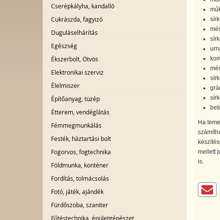
Cserépkályha, kandalló
műk
Cukrászda, fagyizó
sír
més
Duguláselhárítás
sír
Egészség
urn
Ékszerbolt, Ötvös
kom
més
Elektronikai szerviz
sírk
Élelmiszer
grán
sírk
Építőanyag, tüzép
bet
Étterem, vendéglátás
Ha temet
Fémmegmunkálás
számítha
Festék, háztartási bolt
készítés
Fogorvos, fogtechnika
mellett 
is.
Földmunka, konténer
Fordítás, tolmácsolás
Fotó, játék, ajándék
Fürdőszoba, szaniter
Fűtéstechnika, épületgépészet