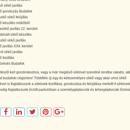
ő sírkő javítás
kő gondozás Budafok
zkő sírkő felújítás
kő készítés műkőből
asírkő javítás 22. kerület
binált sírkő készítés
zkő sírkő javítás
ő javítás XXII. kerület
it sírkő javítás
ő tisztítás
űvésés Budafok
ésről kell gondoskodnia, vagy a már meglévő sírkövet szeretné rendbe rakatni, ak
t budafoki cégünkre! Többféle új egy és kétszemélyes sírkő vagy akár urna sírkő
ével is foglalkozunk a sírkövek tisztítása, gondozása és felújítása mellett! A sírkövek
pedig foglalkozunk őrzött parkolóban a személygépkocsik és tehergépkocsik őrzés