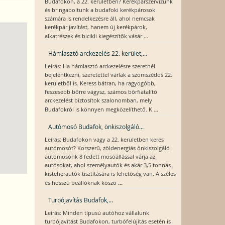
Budafokon, a 22. kerületben? Kerékpárszervizünk
és bringaboltunk a budafoki kerékpárosok
számára is rendelkezésre áll, ahol nemcsak
kerékpár javítást, hanem új kerékpárok,
...
alkatrészek és bicikli kiegészítők vásár
Hámlasztó arckezelés 22. kerület,...
Leírás: Ha hámlasztó arckezelésre szeretnél
bejelentkezni, szeretettel várlak a szomszédos 22.
kerületből is. Keress bátran, ha ragyogóbb,
feszesebb bőrre vágysz, számos bőrfiatalító
arckezelést biztosítok szalonomban, mely
...
Budafokról is könnyen megközelíthető. K
Autómosó Budafok, önkiszolgáló...
Leírás: Budafokon vagy a 22. kerületben keres
autómosót? Korszerű, zöldenergiás önkiszolgáló
autómosónk 8 fedett mosóállással várja az
autósokat, ahol személyautók és akár 3,5 tonnás
kisteherautók tisztítására is lehetőség van. A széles
...
és hosszú beállóknak köszö
Turbójavítás Budafok,...
Leírás: Minden típusú autóhoz vállalunk
turbójavítást Budafokon, turbófelújítás esetén is