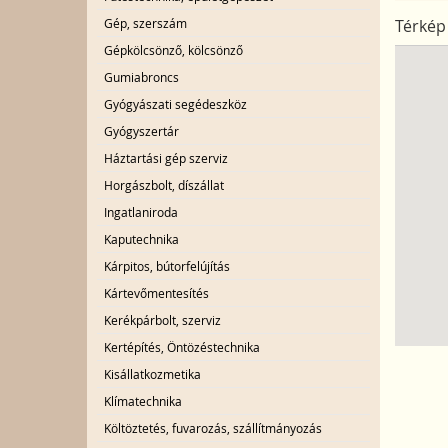
Gép, szerszám
Térkép
Gépkölcsönző, kölcsönző
Gumiabroncs
Gyógyászati segédeszköz
Gyógyszertár
Háztartási gép szerviz
Horgászbolt, díszállat
Ingatlaniroda
Kaputechnika
Kárpitos, bútorfelújítás
Kártevőmentesítés
Kerékpárbolt, szerviz
Kertépítés, Öntözéstechnika
Kisállatkozmetika
Klímatechnika
Költöztetés, fuvarozás, szállítmányozás