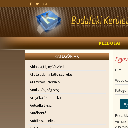
KEZDŐLAP
KATEGÓRIÁK
Egysz
Ablak, ajtó, nyílászáró
Cím
Állateledel, állatfelszerelés
Webolda
Állatorvosi rendelő
Antikvitás, régiség
Kategór
Árnyékolástechnika
Aj
Autóalkatrész
Autóbontó
Budafoko
Autófelszerelés
vállalja
A jó min