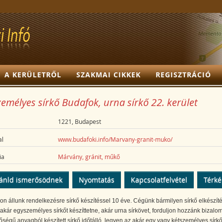
A KERÜLETRŐL
SZAKMAI CIKKEK
REGISZTRÁCIÓ
emélyes sírkő Budafok, urna sírkő 22. kerület
1221, Budapest
l
www.budafoki.info/Marvany-granit-muko/
ia
Márvány, gránit, műkő
ánld ismerősödnek
Nyomtatás
Kapcsolatfelvétel
Térk
n állunk rendelkezésre sírkő készítéssel 10 éve. Cégünk bármilyen sírkő elkészíté
, akár egyszemélyes sírkőt készíttetne, akár urna sírkövet, forduljon hozzánk bizalo
őségű anyagból készített sírkő időtálló, legyen az akár egy vagy kétszemélyes sírkő