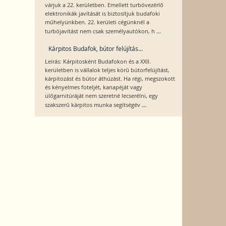
várjuk a 22. kerületben. Emellett turbóvezérlő
elektronikák javítását is biztosítjuk budafoki
műhelyünkben. 22. kerületi cégünknél a
...
turbójavítást nem csak személyautókon, h
Kárpitos Budafok, bútor felújítás...
Leírás: Kárpitosként Budafokon és a XXII.
kerületben is vállalok teljes körű bútorfelújítást,
kárpitozást és bútor áthúzást. Ha régi, megszokott
és kényelmes foteljét, kanapéját vagy
ülőgarnitúráját nem szeretné lecserélni, egy
...
szakszerű kárpitos munka segítségév