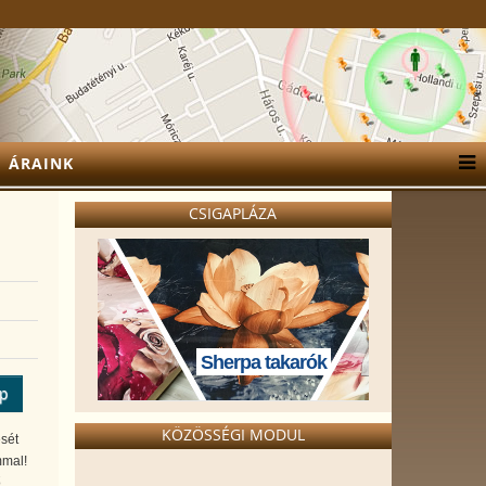
ÁRAINK
CSIGAPLÁZA
Sherpa takarók
ép
KÖZÖSSÉGI MODUL
sét
mmal!
,